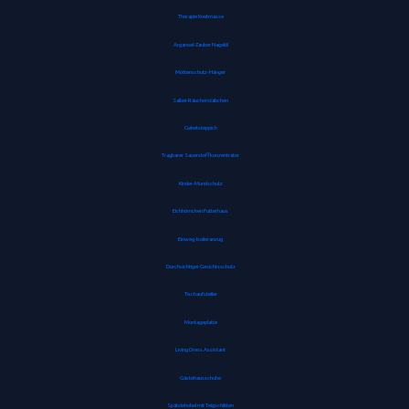
Therapie Knetmasse
Arganoel-Zauber Nagelöl
Mottenschutz-Hänger
Salbei-Räucherstäbchen
Gebetsteppich
Tragbarer Sauerstoffkonzentrator
Kinder-Mundschutz
Eichhörnchen Futterhaus
Einweg-Isolieranzug
Durchsichtiger Gesichtsschutz
Tischaufsteller
Montageplatte
Living Dress Assistant
Gästehausschuhe
Spätzlehobel mit Teigschlitten