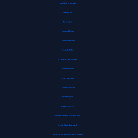
Noba Nitril Handschuhe
Stimmgabel
Tanzmatten
Sauerstoffbrillen
Schokoladenhasen
Abklopfbehälter
WC Garnitur aus Bambus
Rouladennadeln
Streichholzrätsel
Durchschlagpapier
Blockheftgerät
Badetuchstange
Marokkanische Lavaerde Pulver
Mobile-Stativ-Leinwand
Software für Betriebskostenabrechnung