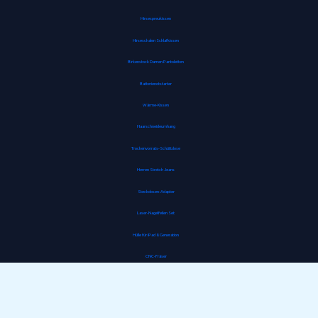
Hirsespreukissen
Hirseschalen Schlafkissen
Birkenstock Damen Pantoletten
Batterienotstarter
Wärme-Kissen
Haarschneideumhang
Trockenvorrats-Schüttdose
Herren Stretch Jeans
Steckdosen-Adapter
Laser-Nagelfeilen Set
Hülle für iPad 8. Generation
CNC-Fräser
Gipskartondübel
Jumperkabel