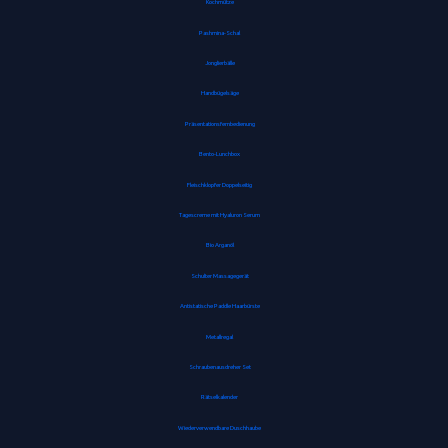
Kochmütze
Pashmina-Schal
Jonglierbälle
Handbügelsäge
Präsentationsfernbedienung
Bento-Lunchbox
Fleischklopfer Doppelseitig
Tagescreme mit Hyaluron Serum
Bio Arganöl
Schulter Massagegerät
Antistatische Paddle Haarbürste
Metallregal
Schraubenausdreher Set
Rätselkalender
Wiederverwendbare Duschhaube