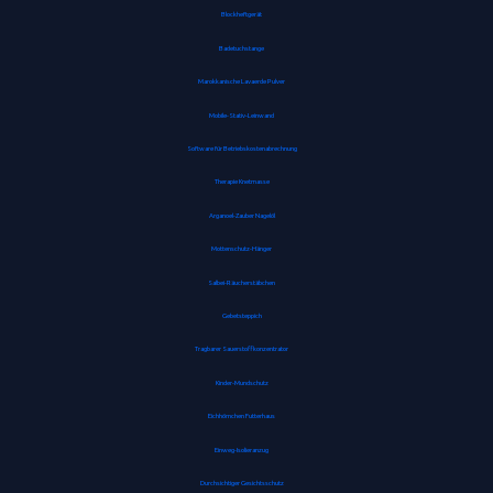
Blockheftgerät
Badetuchstange
Marokkanische Lavaerde Pulver
Mobile-Stativ-Leinwand
Software für Betriebskostenabrechnung
Therapie Knetmasse
Arganoel-Zauber Nagelöl
Mottenschutz-Hänger
Salbei-Räucherstäbchen
Gebetsteppich
Tragbarer Sauerstoffkonzentrator
Kinder-Mundschutz
Eichhörnchen Futterhaus
Einweg-Isolieranzug
Durchsichtiger Gesichtsschutz