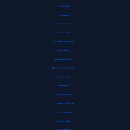
Tischaufsteller
Montageplatte
Living Dress Assistant
Gästehausschuhe
Spätzlehobel mit Teigschlitten
Hirsespreukissen
Hirseschalen Schlafkissen
Birkenstock Damen Pantoletten
Batterienotstarter
Wärme-Kissen
Haarschneideumhang
Trockenvorrats-Schüttdose
Herren Stretch Jeans
Steckdosen-Adapter
Laser-Nagelfeilen Set