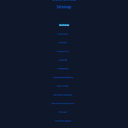
Sitemap
Neue Beiträge
Pastatrockner
Kochmütze
Pashmina-Schal
Jonglierbälle
Handbügelsäge
Präsentationsfernbedienung
Bento-Lunchbox
Fleischklopfer Doppelseitig
Tagescreme mit Hyaluron Serum
Bio Arganöl
Schulter Massagegerät