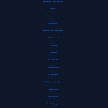
Antistatische Paddle Haarbürste
Metallregal
Schraubenausdreher Set
Rätselkalender
Wiederverwendbare Duschhaube
Noba Nitril Handschuhe
Stimmgabel
Tanzmatten
Sauerstoffbrillen
Schokoladenhasen
Abklopfbehälter
WC Garnitur aus Bambus
Rouladennadeln
Streichholzrätsel
Durchschlagpapier