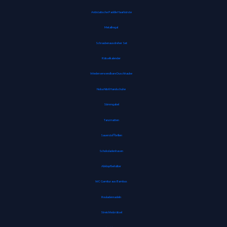
Antistatische Paddle Haarbürste
Metallregal
Schraubenausdreher Set
Rätselkalender
Wiederverwendbare Duschhaube
Noba Nitril Handschuhe
Stimmgabel
Tanzmatten
Sauerstoffbrillen
Schokoladenhasen
Abklopfbehälter
WC Garnitur aus Bambus
Rouladennadeln
Streichholzrätsel