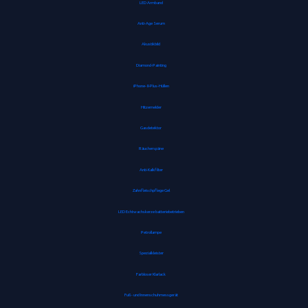
LED Armband
Anti-Age Serum
Akustikbild
Diamond-Painting
iPhone-8-Plus-Hüllen
Hitzemelder
Gasdetektor
Räucherspäne
Anti-Kalkfilter
Zahnfleischpflege Gel
LED Echtwachskerze batteriebetrieben
Petrollampe
Spezialkleister
Farbloser Klarlack
Fuß- und Innenschuhmessgerät