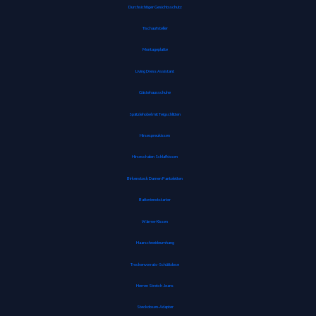
Durchsichtiger Gesichtsschutz
Tischaufsteller
Montageplatte
Living Dress Assistant
Gästehausschuhe
Spätzlehobel mit Teigschlitten
Hirsespreukissen
Hirseschalen Schlafkissen
Birkenstock Damen Pantoletten
Batterienotstarter
Wärme-Kissen
Haarschneideumhang
Trockenvorrats-Schüttdose
Herren Stretch Jeans
Steckdosen-Adapter