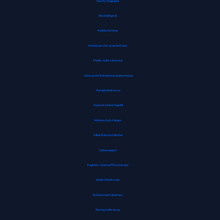
Durchschlagpapier
Blockheftgerät
Badetuchstange
Marokkanische Lavaerde Pulver
Mobile-Stativ-Leinwand
Software für Betriebskostenabrechnung
Therapie Knetmasse
Arganoel-Zauber Nagelöl
Mottenschutz-Hänger
Salbei-Räucherstäbchen
Gebetsteppich
Tragbarer Sauerstoffkonzentrator
Kinder-Mundschutz
Eichhörnchen Futterhaus
Einweg-Isolieranzug