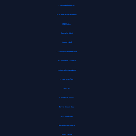
Laser-Nagelfeilen Set
Hülle für iPad 8. Generation
CNC-Fräser
Gipskartondübel
Jumperkabel
Staubdichte Fahrradmaske
Baumklettern Schaukel
Lederschlüsselanhänger
Unterwasserfilter
Immunkur
Lammfell-Fußsack
Bohrer-Senker-Satz
Spätzle-Holzbrett
Clip-Weinthermometer
Unisex Socken