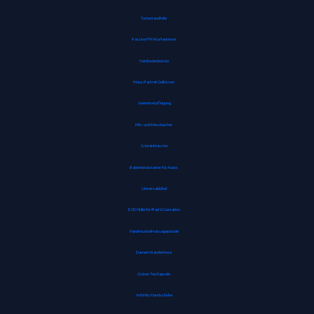
Tortenrandfolie
Passive FM Wurfantenne
Hartbodenbürste
Maus Pad mit Gelkissen
Seenotverpflegung
Mix- und Messbecher
Schminktasche
Batterienotstarter für Autos
Universaldübel
ESR Hülle für iPad 8. Genration
Handmuskelmassagepistole
Damen Wanderhose
Grüner Tee Kapseln
Arthritis Handschuhe