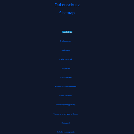
Datenschutz
Sitemap
Neue Beiträge
Pastatrockner
Kochmütze
Pashmina-Schal
Jonglierbälle
Handbügelsäge
Präsentationsfernbedienung
Bento-Lunchbox
Fleischklopfer Doppelseitig
Tagescreme mit Hyaluron Serum
Bio Arganöl
Schulter Massagegerät