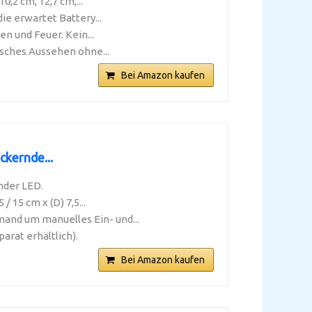
,2 cm, 12,7 cm,...
ie erwartet Battery...
n und Feuer. Kein...
sches Aussehen ohne...
Bei Amazon kaufen
kernde...
nder LED.
15 cm x (D) 7,5...
and um manuelles Ein- und...
rat erhältlich).
Bei Amazon kaufen