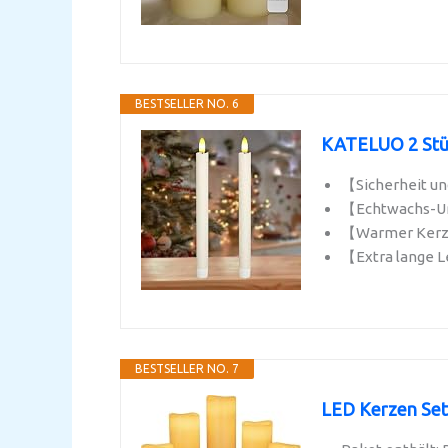
BESTSELLER NO. 6
KATELUO 2 Stüc
【Sicherheit und
【Echtwachs-Um
【Warmer Kerzenl
【Extra lange L
BESTSELLER NO. 7
LED Kerzen Set 