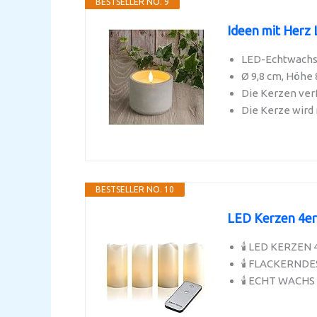
BESTSELLER NO. 9
Ideen mit Herz 
LED-Echtwachs
Ø 9,8 cm, Höhe
Die Kerzen verf
Die Kerze wird 
BESTSELLER NO. 10
LED Kerzen 4er-
🕯 LED KERZEN 4
🕯 FLACKERNDES 
🕯 ECHT WACHS 