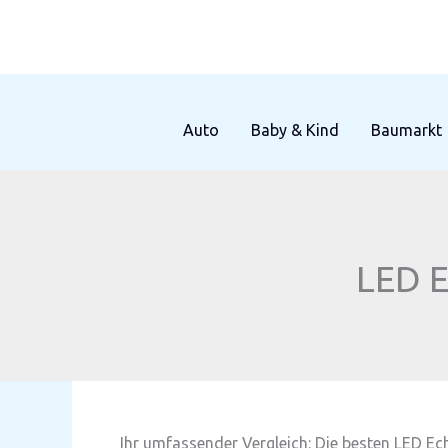
Zum
Inhalt
springen
Auto
Baby & Kind
Baumarkt
LED E
Ihr umfassender Vergleich: Die besten LED Ec