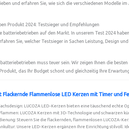
eben und erfahren Sie, wie sich die verschiedenen Modelle im A
eben Produkt 2024: Testsieger und Empfehlungen
atteriebetrieben auf den Markt. In unserem Test 2024 haben w
ahren Sie, welcher Testsieger in Sachen Leistung, Design und 
atteriebetrieben muss teuer sein. Wir zeigen Ihnen die besten 
 Produkt, das Ihr Budget schont und gleichzeitig Ihre Erwartunge
 Flackernde Flammenlose LED Kerzen mit Timer und Fe
Wachsdesign: LUCOZA LED-Kerzen bieten eine täuschend echte Opti
Flammen: LUCOZA Kerzen mit 3D-Technologie und schwarzen küns
ienung: Steuern Sie die flackernden, flammenlosen LUCOZA-Ker
kultur: Unsere LED-Kerzen ergänzen Ihre Einrichtung stilvoll. Ideal