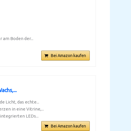
r am Boden der...
Bei Amazon kaufen
chs,...
 Licht, das echte...
en in eine Vitrine,...
ntegrierten LEDs...
Bei Amazon kaufen