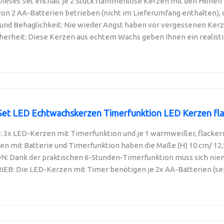
Dieses Set enthält je 2 Stück flammenlose Kerzen mit den Höhen 10
von 2 AA-Batterien betrieben (nicht im Lieferumfang enthalten), d
 und Behaglichkeit: Nie wieder Angst haben vor vergessenen Kerze
herheit: Diese Kerzen aus echtem Wachs geben Ihnen ein realisti
Set LED Echtwachskerzen Timerfunktion LED Kerzen flac
3x LED-Kerzen mit Timerfunktion und je 1 warmweißer, flacker
n mit Batterie und Timerfunktion haben die Maße (H) 10 cm/ 12,5 / 
 Dank der praktischen 6-Stunden-Timerfunktion muss sich niem
B: Die LED-Kerzen mit Timer benötigen je 2x AA-Batterien (sepa