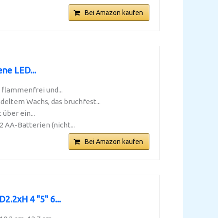
Bei Amazon kaufen
ne LED...
 flammenfrei und...
tem Wachs, das bruchfest...
über ein...
AA-Batterien (nicht...
Bei Amazon kaufen
.2xH 4 "5" 6...