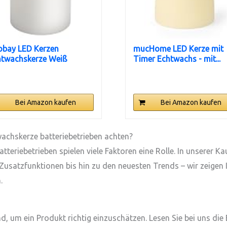
obay LED Kerzen
mucHome LED Kerze mit
htwachskerze Weiß
Timer Echtwachs - mit...
x12,5 cm...
Bei Amazon kaufen
Bei Amazon kaufen
wachskerze batteriebetrieben achten?
eriebetrieben spielen viele Faktoren eine Rolle. In unserer Ka
Zusatzfunktionen bis hin zu den neuesten Trends – wir zeigen 
.
s
 um ein Produkt richtig einzuschätzen. Lesen Sie bei uns die