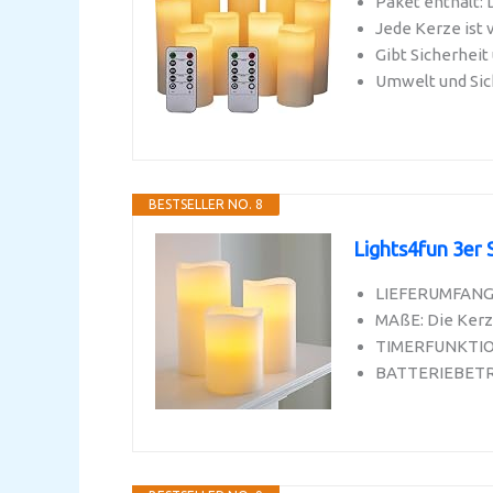
Paket enthält: 
Jede Kerze ist 
Gibt Sicherheit
Umwelt und Sic
BESTSELLER NO. 8
Lights4fun 3er 
LIEFERUMFANG: 
MAßE: Die Kerze
TIMERFUNKTION:
BATTERIEBETRIE