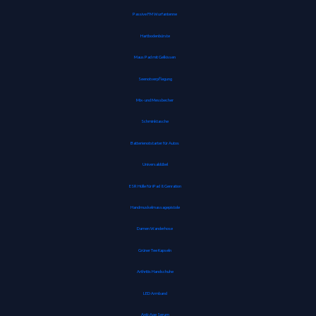
Passive FM Wurfantenne
Hartbodenbürste
Maus Pad mit Gelkissen
Seenotverpflegung
Mix- und Messbecher
Schminktasche
Batterienotstarter für Autos
Universaldübel
ESR Hülle für iPad 8. Genration
Handmuskelmassagepistole
Damen Wanderhose
Grüner Tee Kapseln
Arthritis Handschuhe
LED Armband
Anti-Age Serum