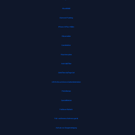
Akustikbild
Diamond-Painting
iPhone-8-Plus-Hüllen
Hitzemelder
Gasdetektor
Räucherspäne
Anti-Kalkfilter
Zahnfleischpflege Gel
LED Echtwachskerze batteriebetrieben
Petrollampe
Spezialkleister
Farbloser Klarlack
Fuß- und Innenschuhmessgerät
Aufsatz zur Zungenreinigung