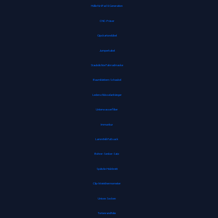
Hülle für iPad 8. Generation
CNC-Fräser
Gipskartondübel
Jumperkabel
Staubdichte Fahrradmaske
Baumklettern Schaukel
Lederschlüsselanhänger
Unterwasserfilter
Immunkur
Lammfell-Fußsack
Bohrer-Senker-Satz
Spätzle-Holzbrett
Clip-Weinthermometer
Unisex Socken
Tortenrandfolie