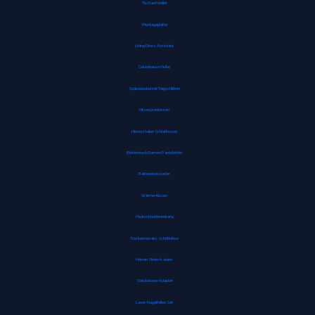
Tischaufsteller
Montageplatte
Living Dress Assistant
Gästehausschuhe
Spätzlehobel mit Teigschlitten
Hirsespreukissen
Hirseschalen Schlafkissen
Birkenstock Damen Pantoletten
Batterienotstarter
Wärme-Kissen
Haarschneideumhang
Trockenvorrats-Schüttdose
Herren Stretch Jeans
Steckdosen-Adapter
Laser-Nagelfeilen Set