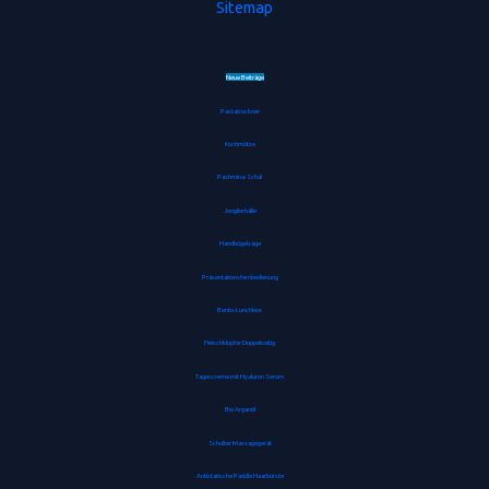
Sitemap
Neue Beiträge
Pastatrockner
Kochmütze
Pashmina-Schal
Jonglierbälle
Handbügelsäge
Präsentationsfernbedienung
Bento-Lunchbox
Fleischklopfer Doppelseitig
Tagescreme mit Hyaluron Serum
Bio Arganöl
Schulter Massagegerät
Antistatische Paddle Haarbürste