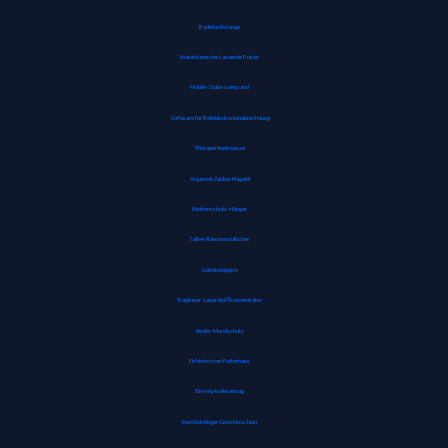
Badetuchstange
Marokkanische Lavaerde Pulver
Mobile-Stativ-Leinwand
Software für Betriebskostenabrechnung
Therapie Knetmasse
Arganoel-Zauber Nagelöl
Mottenschutz-Hänger
Salbei-Räucherstäbchen
Gebetsteppich
Tragbarer Sauerstoffkonzentrator
Kinder-Mundschutz
Eichhörnchen Futterhaus
Einweg-Isolieranzug
Durchsichtiger Gesichtsschutz