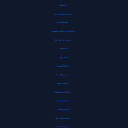
Metallregal
Schraubenausdreher Set
Rätselkalender
Wiederverwendbare Duschhaube
Noba Nitril Handschuhe
Stimmgabel
Tanzmatten
Sauerstoffbrillen
Schokoladenhasen
Abklopfbehälter
WC Garnitur aus Bambus
Rouladennadeln
Streichholzrätsel
Durchschlagpapier
Blockheftgerät