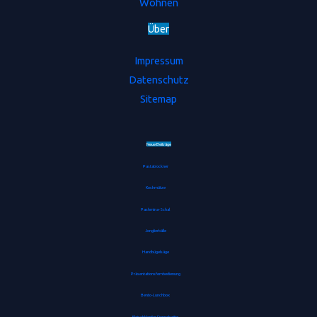
Wohnen
Ü
b
e
r
Impressum
Datenschutz
Sitemap
Neue Beiträge
Pastatrockner
Kochmütze
Pashmina-Schal
Jonglierbälle
Handbügelsäge
Präsentationsfernbedienung
Bento-Lunchbox
Fleischklopfer Doppelseitig