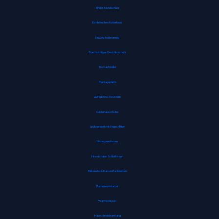
Kinder-Mundschutz
Eichhörnchen Futterhaus
Einweg-Isolieranzug
Durchsichtiger Gesichtsschutz
Tischaufsteller
Montageplatte
Living Dress Assistant
Gästehausschuhe
Spätzlehobel mit Teigschlitten
Hirsespreukissen
Hirseschalen Schlafkissen
Birkenstock Damen Pantoletten
Batterienotstarter
Wärme-Kissen
Haarschneideumhang