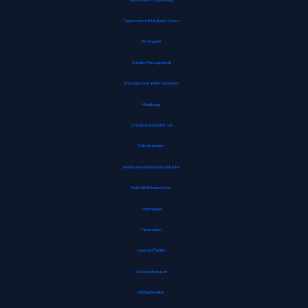
Tagescreme mit Hyaluron Serum
Bio Arganöl
Schulter Massagegerät
Antistatische Paddle Haarbürste
Metallregal
Schraubenausdreher Set
Rätselkalender
Wiederverwendbare Duschhaube
Noba Nitril Handschuhe
Stimmgabel
Tanzmatten
Sauerstoffbrillen
Schokoladenhasen
Abklopfbehälter