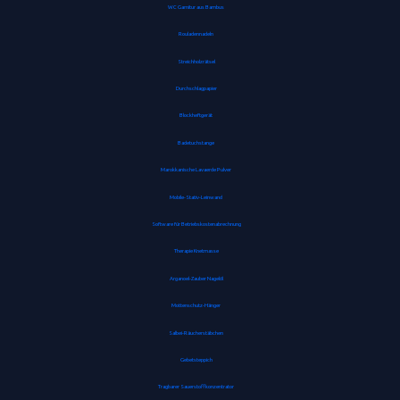
WC Garnitur aus Bambus
Rouladennadeln
Streichholzrätsel
Durchschlagpapier
Blockheftgerät
Badetuchstange
Marokkanische Lavaerde Pulver
Mobile-Stativ-Leinwand
Software für Betriebskostenabrechnung
Therapie Knetmasse
Arganoel-Zauber Nagelöl
Mottenschutz-Hänger
Salbei-Räucherstäbchen
Gebetsteppich
Tragbarer Sauerstoffkonzentrator