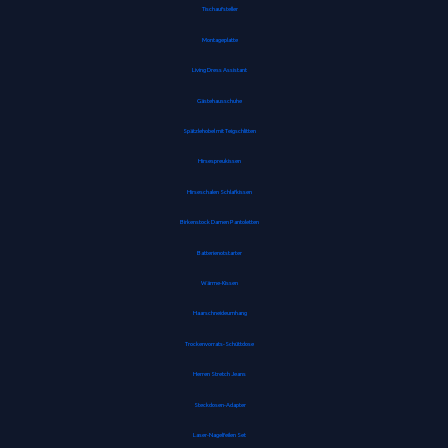
Tischaufsteller
Montageplatte
Living Dress Assistant
Gästehausschuhe
Spätzlehobel mit Teigschlitten
Hirsespreukissen
Hirseschalen Schlafkissen
Birkenstock Damen Pantoletten
Batterienotstarter
Wärme-Kissen
Haarschneideumhang
Trockenvorrats-Schüttdose
Herren Stretch Jeans
Steckdosen-Adapter
Laser-Nagelfeilen Set