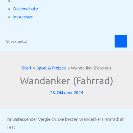
Datenschutz
Impressum
Zum
Inhalt
Checkitjetzt
springen
Start
Sport & Freizeit
Wandanker (Fahrrad)
Wandanker (Fahrrad)
25. Oktober 2024
Ihr umfassender Vergleich: Die besten Wandanker (Fahrrad) im
Test