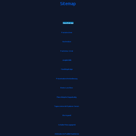
Sitemap
Neue Beiträge
Pastatrockner
Kochmütze
Pashmina-Schal
Jonglierbälle
Handbügelsäge
Präsentationsfernbedienung
Bento-Lunchbox
Fleischklopfer Doppelseitig
Tagescreme mit Hyaluron Serum
Bio Arganöl
Schulter Massagegerät
Antistatische Paddle Haarbürste