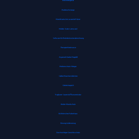
Blockheftgerät
Badetuchstange
Marokkanische Lavaerde Pulver
Mobile-Stativ-Leinwand
Software für Betriebskostenabrechnung
Therapie Knetmasse
Arganoel-Zauber Nagelöl
Mottenschutz-Hänger
Salbei-Räucherstäbchen
Gebetsteppich
Tragbarer Sauerstoffkonzentrator
Kinder-Mundschutz
Eichhörnchen Futterhaus
Einweg-Isolieranzug
Durchsichtiger Gesichtsschutz