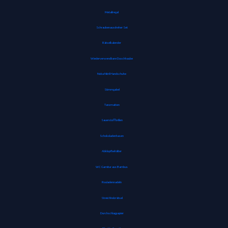
Metallregal
Schraubenausdreher Set
Rätselkalender
Wiederverwendbare Duschhaube
Noba Nitril Handschuhe
Stimmgabel
Tanzmatten
Sauerstoffbrillen
Schokoladenhasen
Abklopfbehälter
WC Garnitur aus Bambus
Rouladennadeln
Streichholzrätsel
Durchschlagpapier