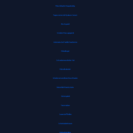
Fleischklopfer Doppelseitig
Tagescreme mit Hyaluron Serum
Bio Arganöl
Schulter Massagegerät
Antistatische Paddle Haarbürste
Metallregal
Schraubenausdreher Set
Rätselkalender
Wiederverwendbare Duschhaube
Noba Nitril Handschuhe
Stimmgabel
Tanzmatten
Sauerstoffbrillen
Schokoladenhasen
Abklopfbehälter