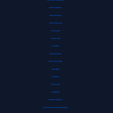
Damen Wanderhose
Grüner Tee Kapseln
Arthritis Handschuhe
LED Armband
Anti-Age Serum
Akustikbild
Diamond-Painting
iPhone-8-Plus-Hüllen
Hitzemelder
Gasdetektor
Räucherspäne
Anti-Kalkfilter
Zahnfleischpflege Gel
LED Echtwachskerze batteriebetrieben