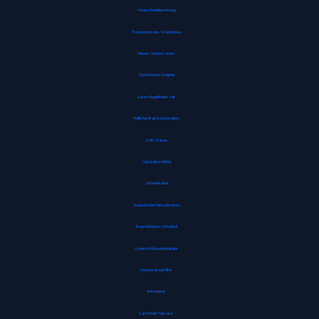
Haarschneideumhang
Trockenvorrats-Schüttdose
Herren Stretch Jeans
Steckdosen-Adapter
Laser-Nagelfeilen Set
Hülle für iPad 8. Generation
CNC-Fräser
Gipskartondübel
Jumperkabel
Staubdichte Fahrradmaske
Baumklettern Schaukel
Lederschlüsselanhänger
Unterwasserfilter
Immunkur
Lammfell-Fußsack