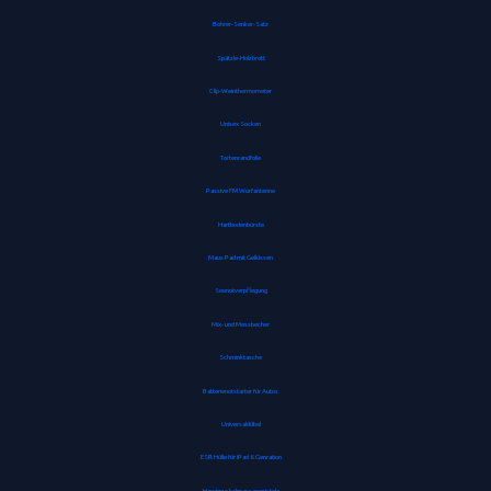
Bohrer-Senker-Satz
Spätzle-Holzbrett
Clip-Weinthermometer
Unisex Socken
Tortenrandfolie
Passive FM Wurfantenne
Hartbodenbürste
Maus Pad mit Gelkissen
Seenotverpflegung
Mix- und Messbecher
Schminktasche
Batterienotstarter für Autos
Universaldübel
ESR Hülle für iPad 8. Genration
Handmuskelmassagepistole