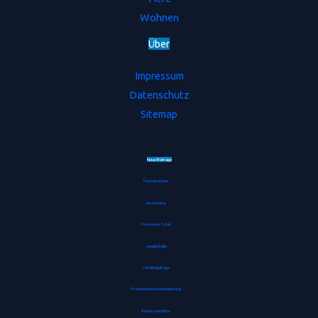
Wohnen
Ü
b
e
r
Impressum
Datenschutz
Sitemap
Neue Beiträge
Pastatrockner
Kochmütze
Pashmina-Schal
Jonglierbälle
Handbügelsäge
Präsentationsfernbedienung
Bento-Lunchbox