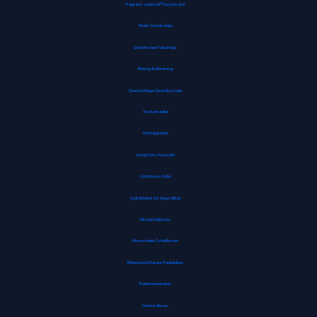
Tragbarer Sauerstoffkonzentrator
Kinder-Mundschutz
Eichhörnchen Futterhaus
Einweg-Isolieranzug
Durchsichtiger Gesichtsschutz
Tischaufsteller
Montageplatte
Living Dress Assistant
Gästehausschuhe
Spätzlehobel mit Teigschlitten
Hirsespreukissen
Hirseschalen Schlafkissen
Birkenstock Damen Pantoletten
Batterienotstarter
Wärme-Kissen