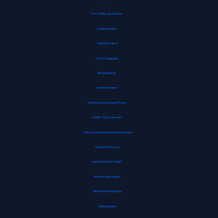
WC Garnitur aus Bambus
Rouladennadeln
Streichholzrätsel
Durchschlagpapier
Blockheftgerät
Badetuchstange
Marokkanische Lavaerde Pulver
Mobile-Stativ-Leinwand
Software für Betriebskostenabrechnung
Therapie Knetmasse
Arganoel-Zauber Nagelöl
Mottenschutz-Hänger
Salbei-Räucherstäbchen
Gebetsteppich