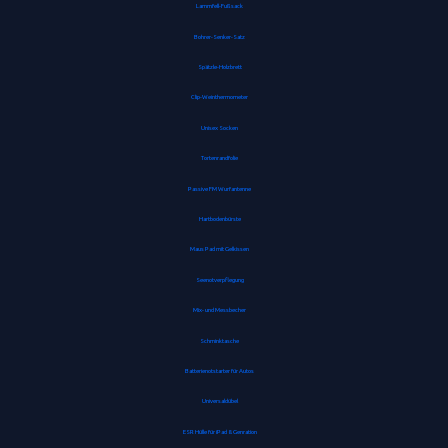
Lammfell-Fußsack
Bohrer-Senker-Satz
Spätzle-Holzbrett
Clip-Weinthermometer
Unisex Socken
Tortenrandfolie
Passive FM Wurfantenne
Hartbodenbürste
Maus Pad mit Gelkissen
Seenotverpflegung
Mix- und Messbecher
Schminktasche
Batterienotstarter für Autos
Universaldübel
ESR Hülle für iPad 8. Genration