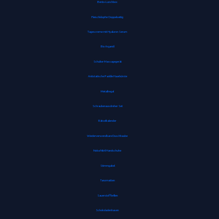
Bento-Lunchbox
Fleischklopfer Doppelseitig
Tagescreme mit Hyaluron Serum
Bio Arganöl
Schulter Massagegerät
Antistatische Paddle Haarbürste
Metallregal
Schraubenausdreher Set
Rätselkalender
Wiederverwendbare Duschhaube
Noba Nitril Handschuhe
Stimmgabel
Tanzmatten
Sauerstoffbrillen
Schokoladenhasen