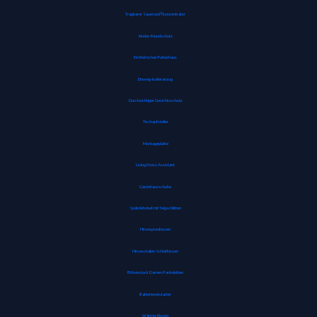
Tragbarer Sauerstoffkonzentrator
Kinder-Mundschutz
Eichhörnchen Futterhaus
Einweg-Isolieranzug
Durchsichtiger Gesichtsschutz
Tischaufsteller
Montageplatte
Living Dress Assistant
Gästehausschuhe
Spätzlehobel mit Teigschlitten
Hirsespreukissen
Hirseschalen Schlafkissen
Birkenstock Damen Pantoletten
Batterienotstarter
Wärme-Kissen