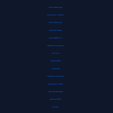
Haarschneideumhang
Trockenvorrats-Schüttdose
Herren Stretch Jeans
Steckdosen-Adapter
Laser-Nagelfeilen Set
Hülle für iPad 8. Generation
CNC-Fräser
Gipskartondübel
Jumperkabel
Staubdichte Fahrradmaske
Baumklettern Schaukel
Lederschlüsselanhänger
Unterwasserfilter
Immunkur