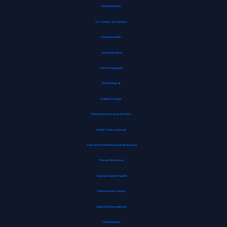
Abklopfbehälter
WC Garnitur aus Bambus
Rouladennadeln
Streichholzrätsel
Durchschlagpapier
Blockheftgerät
Badetuchstange
Marokkanische Lavaerde Pulver
Mobile-Stativ-Leinwand
Software für Betriebskostenabrechnung
Therapie Knetmasse
Arganoel-Zauber Nagelöl
Mottenschutz-Hänger
Salbei-Räucherstäbchen
Gebetsteppich