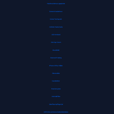
Handmuskelmassagepistole
Damen Wanderhose
Grüner Tee Kapseln
Arthritis Handschuhe
LED Armband
Anti-Age Serum
Akustikbild
Diamond-Painting
iPhone-8-Plus-Hüllen
Hitzemelder
Gasdetektor
Räucherspäne
Anti-Kalkfilter
Zahnfleischpflege Gel
LED Echtwachskerze batteriebetrieben