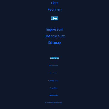
Tiere
Wohnen
Ü
b
e
r
Impressum
Datenschutz
Sitemap
Neue Beiträge
Pastatrockner
Kochmütze
Pashmina-Schal
Jonglierbälle
Handbügelsäge
Präsentationsfernbedienung