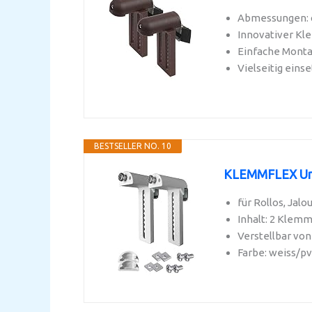
Abmessungen: ca
Innovativer Kl
Einfache Monta
Vielseitig eins
BESTSELLER NO. 10
KLEMMFLEX Univ
für Rollos, Jalo
Inhalt: 2 Klemm
Verstellbar vo
Farbe: weiss/pv