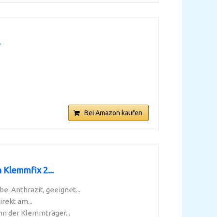
.
Bei Amazon kaufen
Klemmfix 2...
: Anthrazit, geeignet...
rekt am...
n der Klemmträger...