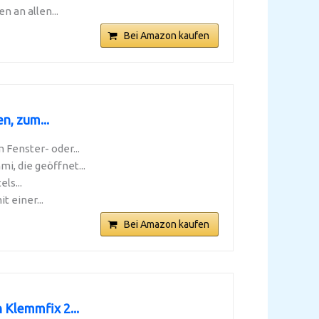
 an allen...
Bei Amazon kaufen
n, zum...
 Fenster- oder...
i, die geöffnet...
ls...
 einer...
Bei Amazon kaufen
Klemmfix 2...