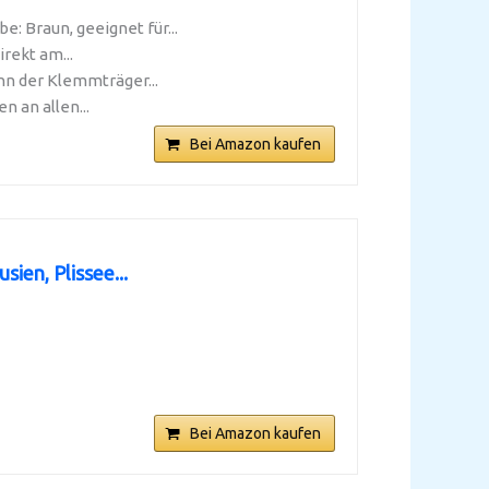
 Braun, geeignet für...
rekt am...
n der Klemmträger...
 an allen...
Bei Amazon kaufen
en, Plissee...
Bei Amazon kaufen