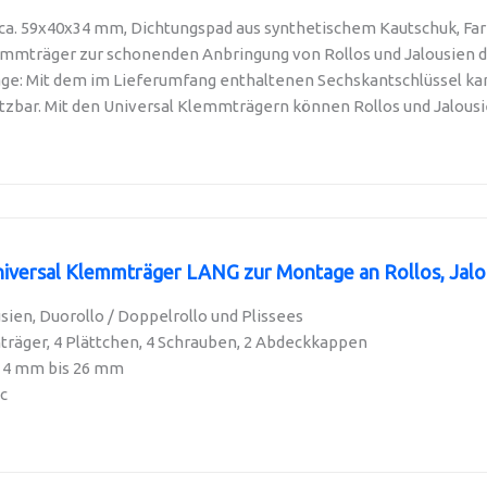
. 59x40x34 mm, Dichtungspad aus synthetischem Kautschuk, Farbe:
emmträger zur schonenden Anbringung von Rollos und Jalousien di
ge: Mit dem im Lieferumfang enthaltenen Sechskantschlüssel kan
etzbar. Mit den Universal Klemmträgern können Rollos und Jalousien
ersal Klemmträger LANG zur Montage an Rollos, Jalousi
usien, Duorollo / Doppelrollo und Plissees
träger, 4 Plättchen, 4 Schrauben, 2 Abdeckkappen
n 4 mm bis 26 mm
c