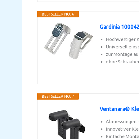
BESTSELLER NO. 6
Gardinia 1000420
Hochwertiger K
Universell eins
zur Montage au
ohne Schraube
BESTSELLER NO. 7
Ventanara® Kle
Abmessungen: c
Innovativer Kl
Einfache Monta