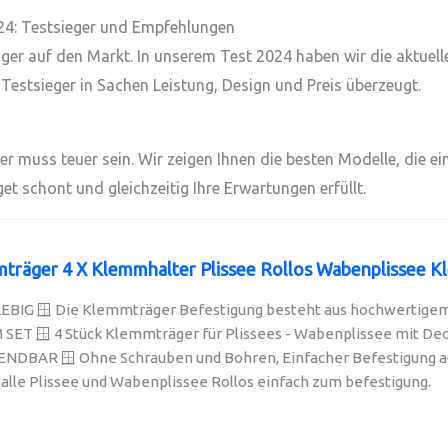
24: Testsieger und Empfehlungen
er auf den Markt. In unserem Test 2024 haben wir die aktuel
 Testsieger in Sachen Leistung, Design und Preis überzeugt.
r muss teuer sein. Wir zeigen Ihnen die besten Modelle, die ei
get schont und gleichzeitig Ihre Erwartungen erfüllt.
träger 4 X Klemmhalter Plissee Rollos Wabenplissee Kl
EBIG 🪟 Die Klemmträger Befestigung besteht aus hochwertigem K
ET 🪟 4 Stück Klemmträger für Plissees - Wabenplissee mit Decke
BAR 🪟 Ohne Schrauben und Bohren, Einfacher Befestigung auf 
alle Plissee und Wabenplissee Rollos einfach zum befestigung.