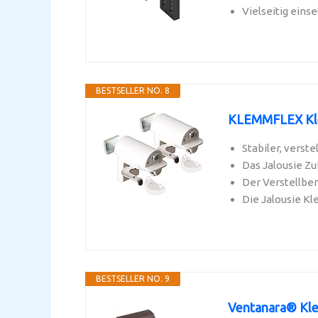
Vielseitig eins
BESTSELLER NO. 8
KLEMMFLEX Klem
Stabiler, verst
Das Jalousie Zu
Der Verstellber
Die Jalousie K
BESTSELLER NO. 9
Ventanara® Kle