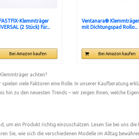
 FASTFIX-Klemmträger
Ventanara® Klemmträge
VERSAL (2 Stück) für...
mit Dichtungspad Rollo...
Bei Amazon kaufen
Bei Amazon kaufen
l Klemmträger achten?
pielen viele Faktoren eine Rolle. In unserer Kaufberatung erk
is hin zu den neuesten Trends – wir zeigen Ihnen, welche Eige
s
 um ein Produkt richtig einzuschätzen. Lesen Sie bei uns die
en Sie, wie sich die verschiedenen Modelle im Alltag bewähren.