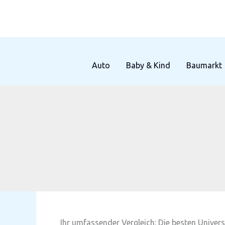
Zum
Inhalt
springen
Auto
Baby & Kind
Baumarkt
Ihr umfassender Vergleich: Die besten Univer