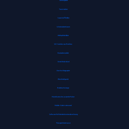
Stimmgabel
Tanzmatten
Sauerstoffbrillen
Schokoladenhasen
Abklopfbehälter
WC Garnitur aus Bambus
Rouladennadeln
Streichholzrätsel
Durchschlagpapier
Blockheftgerät
Badetuchstange
Marokkanische Lavaerde Pulver
Mobile-Stativ-Leinwand
Software für Betriebskostenabrechnung
Therapie Knetmasse