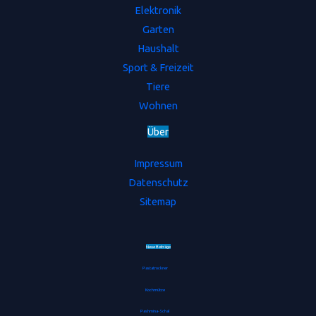
Elektronik
Garten
Haushalt
Sport & Freizeit
Tiere
Wohnen
Ü
b
e
r
Impressum
Datenschutz
Sitemap
Neue Beiträge
Pastatrockner
Kochmütze
Pashmina-Schal