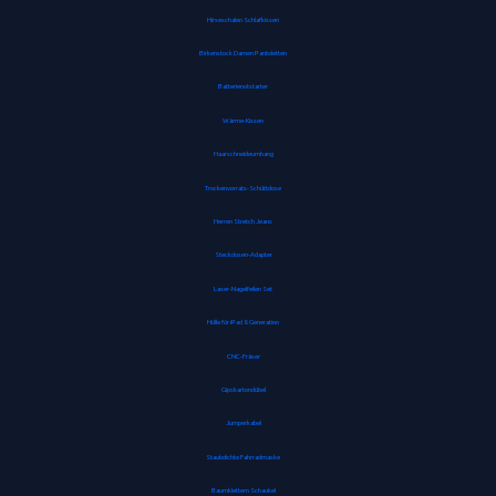
Hirseschalen Schlafkissen
Birkenstock Damen Pantoletten
Batterienotstarter
Wärme-Kissen
Haarschneideumhang
Trockenvorrats-Schüttdose
Herren Stretch Jeans
Steckdosen-Adapter
Laser-Nagelfeilen Set
Hülle für iPad 8. Generation
CNC-Fräser
Gipskartondübel
Jumperkabel
Staubdichte Fahrradmaske
Baumklettern Schaukel