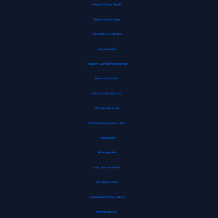
Arganoel-Zauber Nagelöl
Mottenschutz-Hänger
Salbei-Räucherstäbchen
Gebetsteppich
Tragbarer Sauerstoffkonzentrator
Kinder-Mundschutz
Eichhörnchen Futterhaus
Einweg-Isolieranzug
Durchsichtiger Gesichtsschutz
Tischaufsteller
Montageplatte
Living Dress Assistant
Gästehausschuhe
Spätzlehobel mit Teigschlitten
Hirsespreukissen