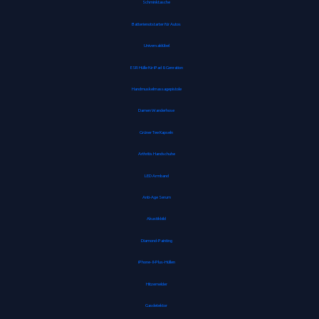
Schminktasche
Batterienotstarter für Autos
Universaldübel
ESR Hülle für iPad 8. Genration
Handmuskelmassagepistole
Damen Wanderhose
Grüner Tee Kapseln
Arthritis Handschuhe
LED Armband
Anti-Age Serum
Akustikbild
Diamond-Painting
iPhone-8-Plus-Hüllen
Hitzemelder
Gasdetektor