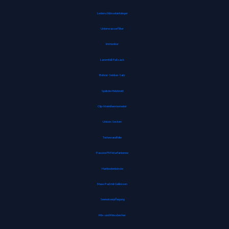
Lederschlüsselanhänger
Unterwasserfilter
Immunkur
Lammfell-Fußsack
Bohrer-Senker-Satz
Spätzle-Holzbrett
Clip-Weinthermometer
Unisex Socken
Tortenrandfolie
Passive FM Wurfantenne
Hartbodenbürste
Maus Pad mit Gelkissen
Seenotverpflegung
Mix- und Messbecher