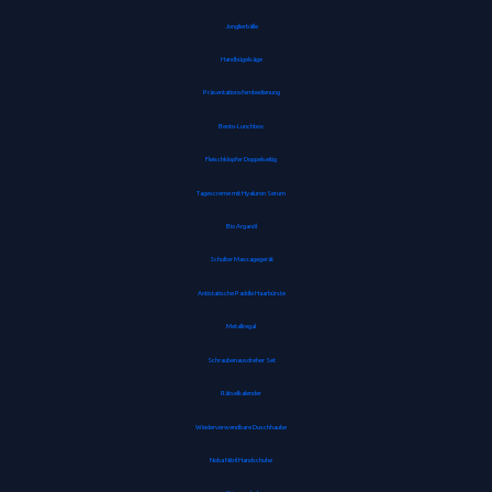
Jonglierbälle
Handbügelsäge
Präsentationsfernbedienung
Bento-Lunchbox
Fleischklopfer Doppelseitig
Tagescreme mit Hyaluron Serum
Bio Arganöl
Schulter Massagegerät
Antistatische Paddle Haarbürste
Metallregal
Schraubenausdreher Set
Rätselkalender
Wiederverwendbare Duschhaube
Noba Nitril Handschuhe