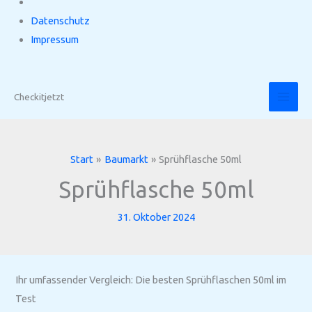
Datenschutz
Impressum
Zum
Inhalt
Checkitjetzt
springen
Start
Baumarkt
Sprühflasche 50ml
Sprühflasche 50ml
31. Oktober 2024
Ihr umfassender Vergleich: Die besten Sprühflaschen 50ml im
Test