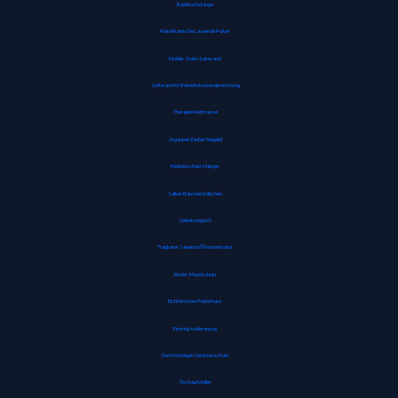
Badetuchstange
Marokkanische Lavaerde Pulver
Mobile-Stativ-Leinwand
Software für Betriebskostenabrechnung
Therapie Knetmasse
Arganoel-Zauber Nagelöl
Mottenschutz-Hänger
Salbei-Räucherstäbchen
Gebetsteppich
Tragbarer Sauerstoffkonzentrator
Kinder-Mundschutz
Eichhörnchen Futterhaus
Einweg-Isolieranzug
Durchsichtiger Gesichtsschutz
Tischaufsteller