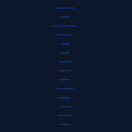
Schraubenausdreher Set
Rätselkalender
Wiederverwendbare Duschhaube
Noba Nitril Handschuhe
Stimmgabel
Tanzmatten
Sauerstoffbrillen
Schokoladenhasen
Abklopfbehälter
WC Garnitur aus Bambus
Rouladennadeln
Streichholzrätsel
Durchschlagpapier
Blockheftgerät