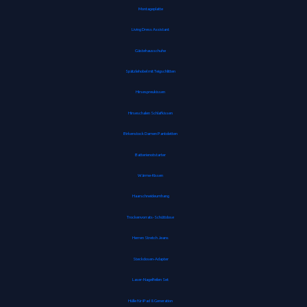
Montageplatte
Living Dress Assistant
Gästehausschuhe
Spätzlehobel mit Teigschlitten
Hirsespreukissen
Hirseschalen Schlafkissen
Birkenstock Damen Pantoletten
Batterienotstarter
Wärme-Kissen
Haarschneideumhang
Trockenvorrats-Schüttdose
Herren Stretch Jeans
Steckdosen-Adapter
Laser-Nagelfeilen Set
Hülle für iPad 8. Generation