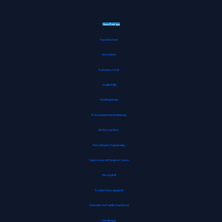
Neue Beiträge
Pastatrockner
Kochmütze
Pashmina-Schal
Jonglierbälle
Handbügelsäge
Präsentationsfernbedienung
Bento-Lunchbox
Fleischklopfer Doppelseitig
Tagescreme mit Hyaluron Serum
Bio Arganöl
Schulter Massagegerät
Antistatische Paddle Haarbürste
Metallregal