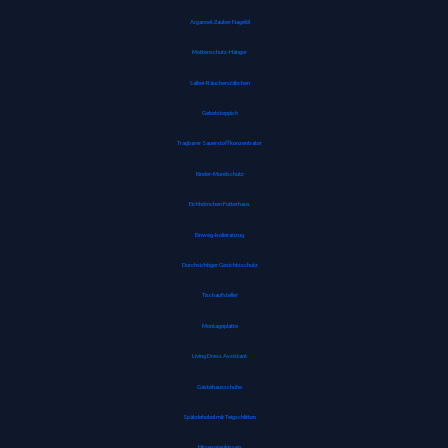
Arganoel-Zauber Nagelöl
Mottenschutz-Hänger
Salbei-Räucherstäbchen
Gebetsteppich
Tragbarer Sauerstoffkonzentrator
Kinder-Mundschutz
Eichhörnchen Futterhaus
Einweg-Isolieranzug
Durchsichtiger Gesichtsschutz
Tischaufsteller
Montageplatte
Living Dress Assistant
Gästehausschuhe
Spätzlehobel mit Teigschlitten
Hirsespreukissen