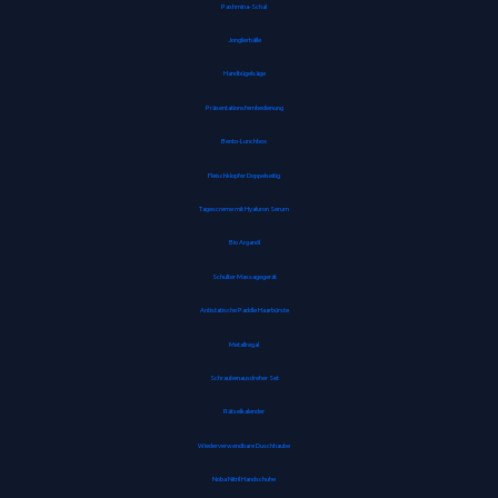
Pashmina-Schal
Jonglierbälle
Handbügelsäge
Präsentationsfernbedienung
Bento-Lunchbox
Fleischklopfer Doppelseitig
Tagescreme mit Hyaluron Serum
Bio Arganöl
Schulter Massagegerät
Antistatische Paddle Haarbürste
Metallregal
Schraubenausdreher Set
Rätselkalender
Wiederverwendbare Duschhaube
Noba Nitril Handschuhe