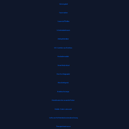
Stimmgabel
Tanzmatten
Sauerstoffbrillen
Schokoladenhasen
Abklopfbehälter
WC Garnitur aus Bambus
Rouladennadeln
Streichholzrätsel
Durchschlagpapier
Blockheftgerät
Badetuchstange
Marokkanische Lavaerde Pulver
Mobile-Stativ-Leinwand
Software für Betriebskostenabrechnung
Therapie Knetmasse