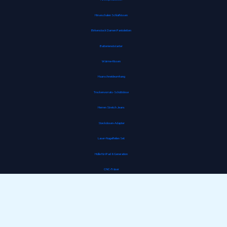
Hirseschalen Schlafkissen
Birkenstock Damen Pantoletten
Batterienotstarter
Wärme-Kissen
Haarschneideumhang
Trockenvorrats-Schüttdose
Herren Stretch Jeans
Steckdosen-Adapter
Laser-Nagelfeilen Set
Hülle für iPad 8. Generation
CNC-Fräser
Gipskartondübel
Jumperkabel
Staubdichte Fahrradmaske