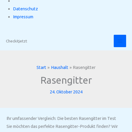
Datenschutz
Impressum
Zum
Inhalt
Checkitjetzt
springen
Start
Haushalt
Rasengitter
Rasengitter
24. Oktober 2024
Ihr umfassender Vergleich: Die besten Rasengitter im Test
Sie möchten das perfekte Rasengitter-Produkt finden? Wir