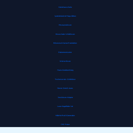
Gästehausschuhe
Spätzlehobel mit Teigschlitten
Hirsespreukissen
Hirseschalen Schlafkissen
Birkenstock Damen Pantoletten
Batterienotstarter
Wärme-Kissen
Haarschneideumhang
Trockenvorrats-Schüttdose
Herren Stretch Jeans
Steckdosen-Adapter
Laser-Nagelfeilen Set
Hülle für iPad 8. Generation
CNC-Fräser