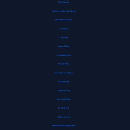
Rätselkalender
Wiederverwendbare Duschhaube
Noba Nitril Handschuhe
Stimmgabel
Tanzmatten
Sauerstoffbrillen
Schokoladenhasen
Abklopfbehälter
WC Garnitur aus Bambus
Rouladennadeln
Streichholzrätsel
Durchschlagpapier
Blockheftgerät
Badetuchstange
Marokkanische Lavaerde Pulver