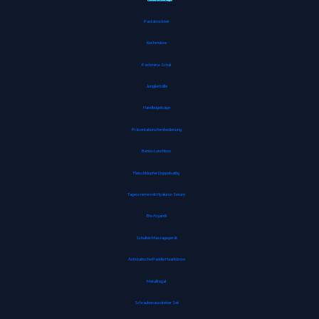
Pastatrockner
Kochmütze
Pashmina-Schal
Jonglierbälle
Handbügelsäge
Präsentationsfernbedienung
Bento-Lunchbox
Fleischklopfer Doppelseitig
Tagescreme mit Hyaluron Serum
Bio Arganöl
Schulter Massagegerät
Antistatische Paddle Haarbürste
Metallregal
Schraubenausdreher Set