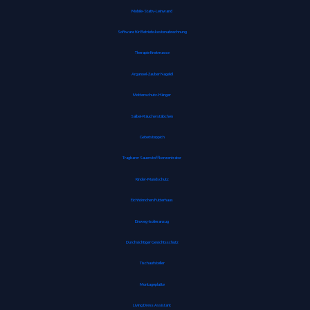
Mobile-Stativ-Leinwand
Software für Betriebskostenabrechnung
Therapie Knetmasse
Arganoel-Zauber Nagelöl
Mottenschutz-Hänger
Salbei-Räucherstäbchen
Gebetsteppich
Tragbarer Sauerstoffkonzentrator
Kinder-Mundschutz
Eichhörnchen Futterhaus
Einweg-Isolieranzug
Durchsichtiger Gesichtsschutz
Tischaufsteller
Montageplatte
Living Dress Assistant