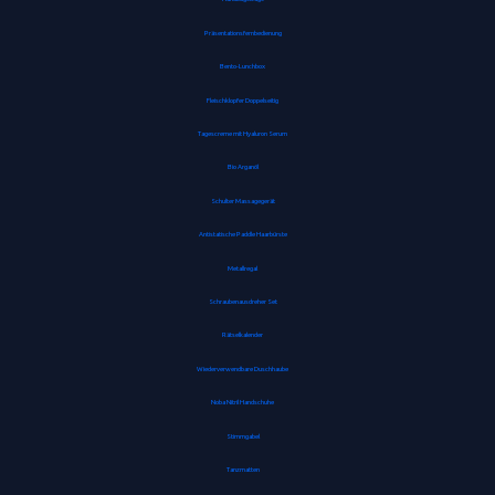
Präsentationsfernbedienung
Bento-Lunchbox
Fleischklopfer Doppelseitig
Tagescreme mit Hyaluron Serum
Bio Arganöl
Schulter Massagegerät
Antistatische Paddle Haarbürste
Metallregal
Schraubenausdreher Set
Rätselkalender
Wiederverwendbare Duschhaube
Noba Nitril Handschuhe
Stimmgabel
Tanzmatten