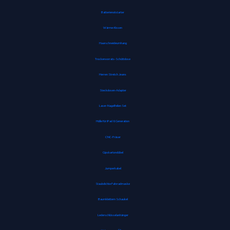
Batterienotstarter
Wärme-Kissen
Haarschneideumhang
Trockenvorrats-Schüttdose
Herren Stretch Jeans
Steckdosen-Adapter
Laser-Nagelfeilen Set
Hülle für iPad 8. Generation
CNC-Fräser
Gipskartondübel
Jumperkabel
Staubdichte Fahrradmaske
Baumklettern Schaukel
Lederschlüsselanhänger