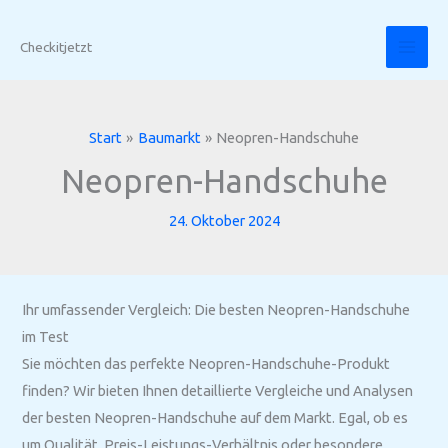
Zum
Inhalt
Checkitjetzt
springen
Start
Baumarkt
Neopren-Handschuhe
Neopren-Handschuhe
24. Oktober 2024
Ihr umfassender Vergleich: Die besten Neopren-Handschuhe
im Test
Sie möchten das perfekte Neopren-Handschuhe-Produkt
finden? Wir bieten Ihnen detaillierte Vergleiche und Analysen
der besten Neopren-Handschuhe auf dem Markt. Egal, ob es
um Qualität, Preis-Leistungs-Verhältnis oder besondere