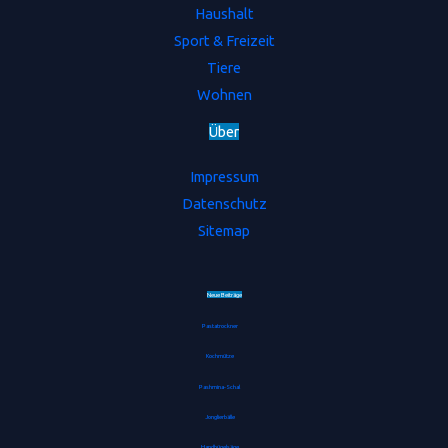
Haushalt
Sport & Freizeit
Tiere
Wohnen
Ü
b
e
r
Impressum
Datenschutz
Sitemap
Neue Beiträge
Pastatrockner
Kochmütze
Pashmina-Schal
Jonglierbälle
Handbügelsäge