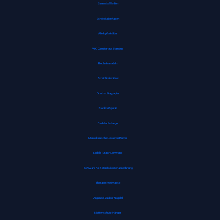
Sauerstoffbrillen
Schokoladenhasen
Abklopfbehälter
WC Garnitur aus Bambus
Rouladennadeln
Streichholzrätsel
Durchschlagpapier
Blockheftgerät
Badetuchstange
Marokkanische Lavaerde Pulver
Mobile-Stativ-Leinwand
Software für Betriebskostenabrechnung
Therapie Knetmasse
Arganoel-Zauber Nagelöl
Mottenschutz-Hänger