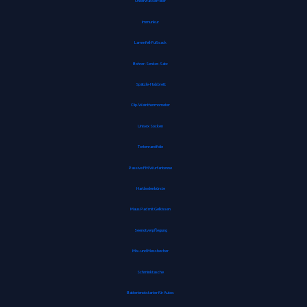
Unterwasserfilter
Immunkur
Lammfell-Fußsack
Bohrer-Senker-Satz
Spätzle-Holzbrett
Clip-Weinthermometer
Unisex Socken
Tortenrandfolie
Passive FM Wurfantenne
Hartbodenbürste
Maus Pad mit Gelkissen
Seenotverpflegung
Mix- und Messbecher
Schminktasche
Batterienotstarter für Autos