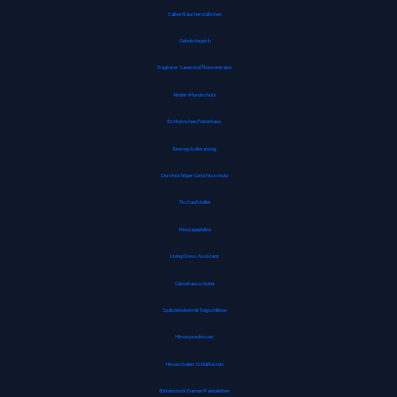
Salbei-Räucherstäbchen
Gebetsteppich
Tragbarer Sauerstoffkonzentrator
Kinder-Mundschutz
Eichhörnchen Futterhaus
Einweg-Isolieranzug
Durchsichtiger Gesichtsschutz
Tischaufsteller
Montageplatte
Living Dress Assistant
Gästehausschuhe
Spätzlehobel mit Teigschlitten
Hirsespreukissen
Hirseschalen Schlafkissen
Birkenstock Damen Pantoletten