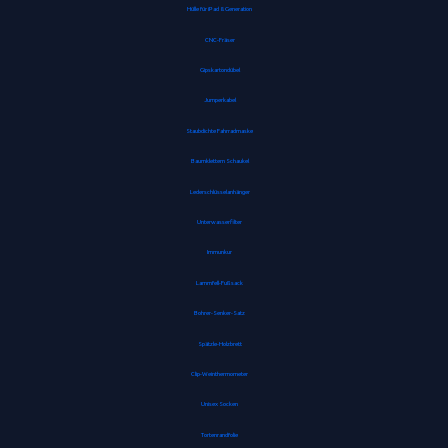
Hülle für iPad 8. Generation
CNC-Fräser
Gipskartondübel
Jumperkabel
Staubdichte Fahrradmaske
Baumklettern Schaukel
Lederschlüsselanhänger
Unterwasserfilter
Immunkur
Lammfell-Fußsack
Bohrer-Senker-Satz
Spätzle-Holzbrett
Clip-Weinthermometer
Unisex Socken
Tortenrandfolie