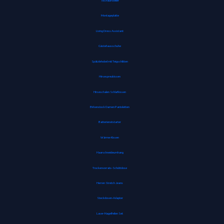
Tischaufsteller
Montageplatte
Living Dress Assistant
Gästehausschuhe
Spätzlehobel mit Teigschlitten
Hirsespreukissen
Hirseschalen Schlafkissen
Birkenstock Damen Pantoletten
Batterienotstarter
Wärme-Kissen
Haarschneideumhang
Trockenvorrats-Schüttdose
Herren Stretch Jeans
Steckdosen-Adapter
Laser-Nagelfeilen Set