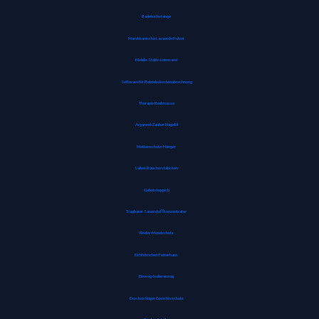
Badetuchstange
Marokkanische Lavaerde Pulver
Mobile-Stativ-Leinwand
Software für Betriebskostenabrechnung
Therapie Knetmasse
Arganoel-Zauber Nagelöl
Mottenschutz-Hänger
Salbei-Räucherstäbchen
Gebetsteppich
Tragbarer Sauerstoffkonzentrator
Kinder-Mundschutz
Eichhörnchen Futterhaus
Einweg-Isolieranzug
Durchsichtiger Gesichtsschutz