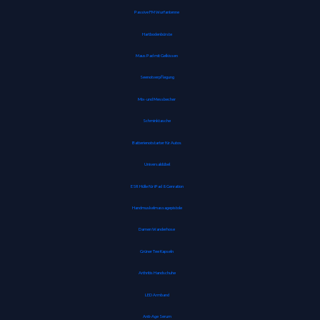
Passive FM Wurfantenne
Hartbodenbürste
Maus Pad mit Gelkissen
Seenotverpflegung
Mix- und Messbecher
Schminktasche
Batterienotstarter für Autos
Universaldübel
ESR Hülle für iPad 8. Genration
Handmuskelmassagepistole
Damen Wanderhose
Grüner Tee Kapseln
Arthritis Handschuhe
LED Armband
Anti-Age Serum