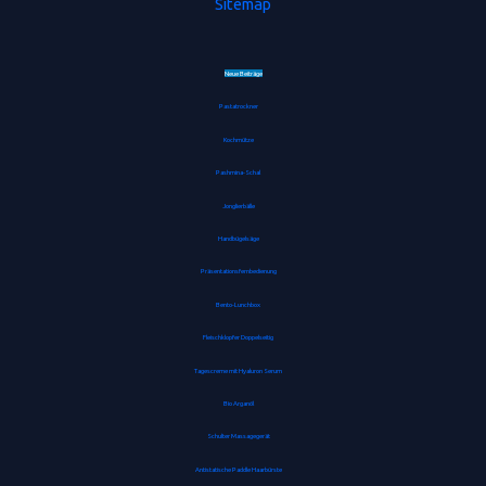
Sitemap
Neue Beiträge
Pastatrockner
Kochmütze
Pashmina-Schal
Jonglierbälle
Handbügelsäge
Präsentationsfernbedienung
Bento-Lunchbox
Fleischklopfer Doppelseitig
Tagescreme mit Hyaluron Serum
Bio Arganöl
Schulter Massagegerät
Antistatische Paddle Haarbürste