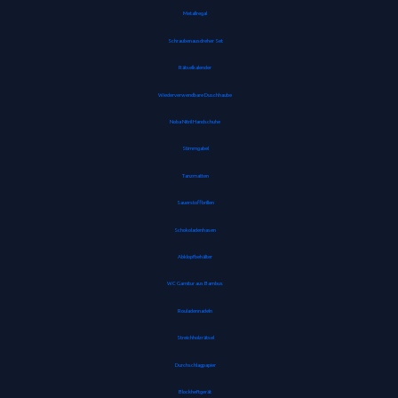
Metallregal
Schraubenausdreher Set
Rätselkalender
Wiederverwendbare Duschhaube
Noba Nitril Handschuhe
Stimmgabel
Tanzmatten
Sauerstoffbrillen
Schokoladenhasen
Abklopfbehälter
WC Garnitur aus Bambus
Rouladennadeln
Streichholzrätsel
Durchschlagpapier
Blockheftgerät