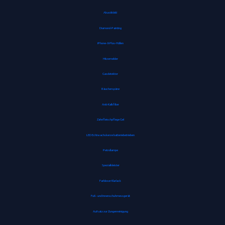
Akustikbild
Diamond-Painting
iPhone-8-Plus-Hüllen
Hitzemelder
Gasdetektor
Räucherspäne
Anti-Kalkfilter
Zahnfleischpflege Gel
LED Echtwachskerze batteriebetrieben
Petrollampe
Spezialkleister
Farbloser Klarlack
Fuß- und Innenschuhmessgerät
Aufsatz zur Zungenreinigung