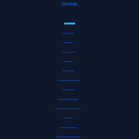
Sitemap
Neue Beiträge
Pastatrockner
Kochmütze
Pashmina-Schal
Jonglierbälle
Handbügelsäge
Präsentationsfernbedienung
Bento-Lunchbox
Fleischklopfer Doppelseitig
Tagescreme mit Hyaluron Serum
Bio Arganöl
Schulter Massagegerät
Antistatische Paddle Haarbürste