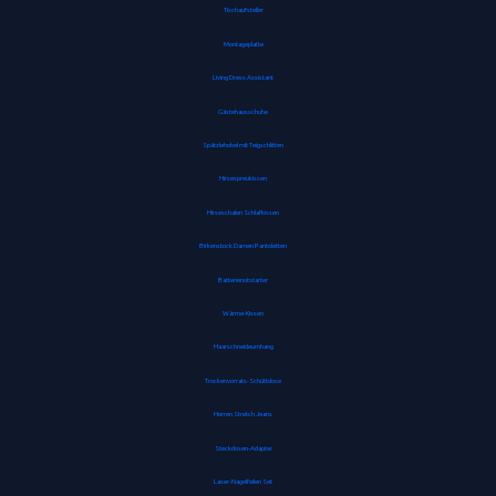
Tischaufsteller
Montageplatte
Living Dress Assistant
Gästehausschuhe
Spätzlehobel mit Teigschlitten
Hirsespreukissen
Hirseschalen Schlafkissen
Birkenstock Damen Pantoletten
Batterienotstarter
Wärme-Kissen
Haarschneideumhang
Trockenvorrats-Schüttdose
Herren Stretch Jeans
Steckdosen-Adapter
Laser-Nagelfeilen Set