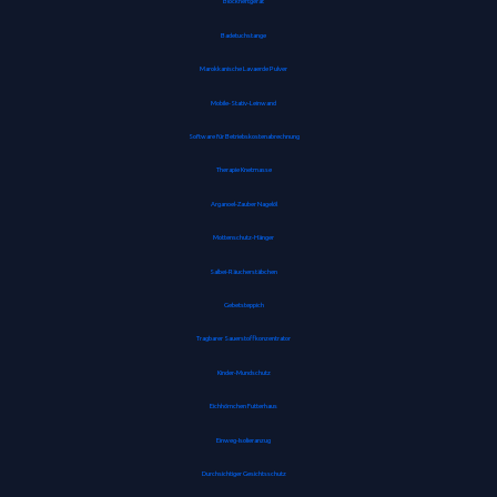
Blockheftgerät
Badetuchstange
Marokkanische Lavaerde Pulver
Mobile-Stativ-Leinwand
Software für Betriebskostenabrechnung
Therapie Knetmasse
Arganoel-Zauber Nagelöl
Mottenschutz-Hänger
Salbei-Räucherstäbchen
Gebetsteppich
Tragbarer Sauerstoffkonzentrator
Kinder-Mundschutz
Eichhörnchen Futterhaus
Einweg-Isolieranzug
Durchsichtiger Gesichtsschutz