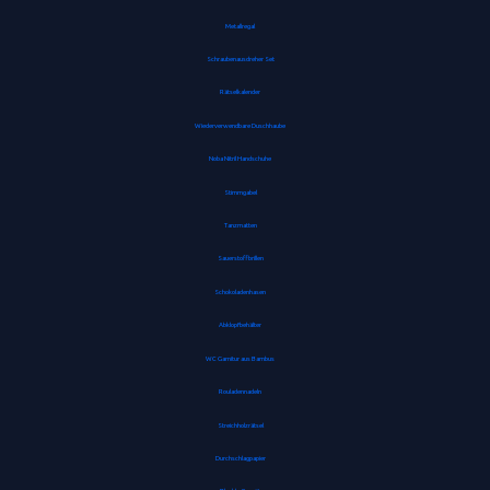
Metallregal
Schraubenausdreher Set
Rätselkalender
Wiederverwendbare Duschhaube
Noba Nitril Handschuhe
Stimmgabel
Tanzmatten
Sauerstoffbrillen
Schokoladenhasen
Abklopfbehälter
WC Garnitur aus Bambus
Rouladennadeln
Streichholzrätsel
Durchschlagpapier