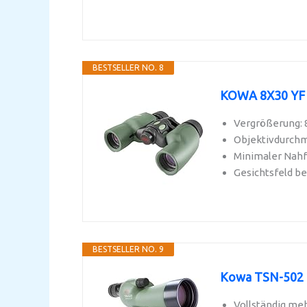
BESTSELLER NO. 8
KOWA 8X30 YF II
Vergrößerung: 
Objektivdurch
Minimaler Nahf
Gesichtsfeld be
BESTSELLER NO. 9
Kowa TSN-502 K
Vollständig me