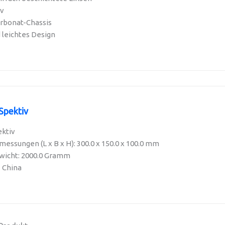
v
arbonat-Chassis
leichtes Design
Spektiv
ktiv
ssungen (L x B x H): 300.0 x 150.0 x 100.0 mm
wicht: 2000.0 Gramm
- China