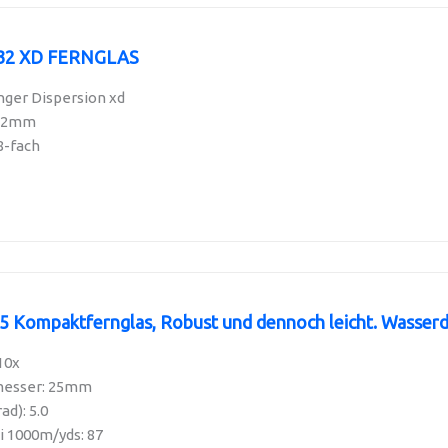
X32 XD FERNGLAS
nger Dispersion xd
 32mm
8-fach
Kompaktfernglas, Robust und dennoch leicht. Wasserdic
10x
messer: 25mm
ad): 5.0
i 1000m/yds: 87