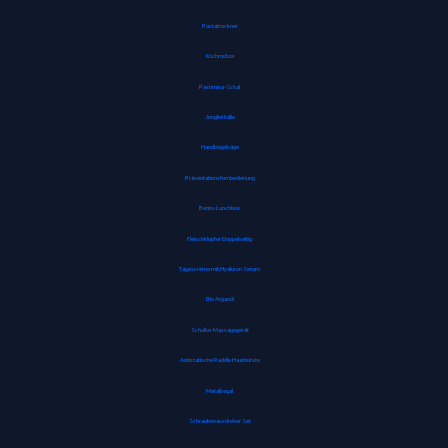
Pastatrockner
Kochmütze
Pashmina-Schal
Jonglierbälle
Handbügelsäge
Präsentationsfernbedienung
Bento-Lunchbox
Fleischklopfer Doppelseitig
Tagescreme mit Hyaluron Serum
Bio Arganöl
Schulter Massagegerät
Antistatische Paddle Haarbürste
Metallregal
Schraubenausdreher Set