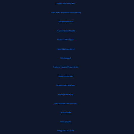
Mobile-Stativ-Leinwand
Software für Betriebskostenabrechnung
Therapie Knetmasse
Arganoel-Zauber Nagelöl
Mottenschutz-Hänger
Salbei-Räucherstäbchen
Gebetsteppich
Tragbarer Sauerstoffkonzentrator
Kinder-Mundschutz
Eichhörnchen Futterhaus
Einweg-Isolieranzug
Durchsichtiger Gesichtsschutz
Tischaufsteller
Montageplatte
Living Dress Assistant