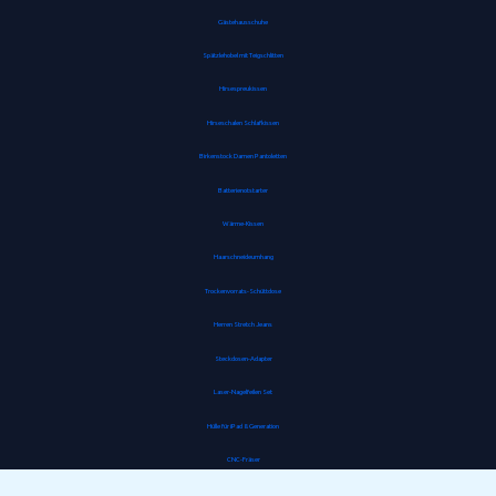
Gästehausschuhe
Spätzlehobel mit Teigschlitten
Hirsespreukissen
Hirseschalen Schlafkissen
Birkenstock Damen Pantoletten
Batterienotstarter
Wärme-Kissen
Haarschneideumhang
Trockenvorrats-Schüttdose
Herren Stretch Jeans
Steckdosen-Adapter
Laser-Nagelfeilen Set
Hülle für iPad 8. Generation
CNC-Fräser
Gipskartondübel