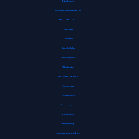
Rätselkalender
Wiederverwendbare Duschhaube
Noba Nitril Handschuhe
Stimmgabel
Tanzmatten
Sauerstoffbrillen
Schokoladenhasen
Abklopfbehälter
WC Garnitur aus Bambus
Rouladennadeln
Streichholzrätsel
Durchschlagpapier
Blockheftgerät
Badetuchstange
Marokkanische Lavaerde Pulver