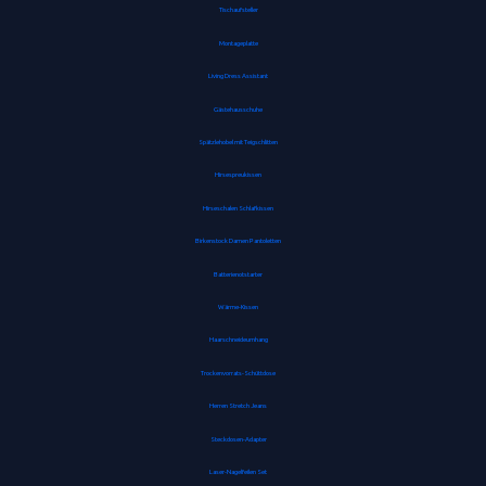
Tischaufsteller
Montageplatte
Living Dress Assistant
Gästehausschuhe
Spätzlehobel mit Teigschlitten
Hirsespreukissen
Hirseschalen Schlafkissen
Birkenstock Damen Pantoletten
Batterienotstarter
Wärme-Kissen
Haarschneideumhang
Trockenvorrats-Schüttdose
Herren Stretch Jeans
Steckdosen-Adapter
Laser-Nagelfeilen Set