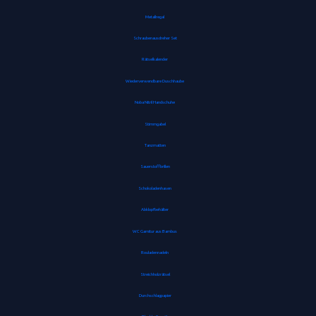
Metallregal
Schraubenausdreher Set
Rätselkalender
Wiederverwendbare Duschhaube
Noba Nitril Handschuhe
Stimmgabel
Tanzmatten
Sauerstoffbrillen
Schokoladenhasen
Abklopfbehälter
WC Garnitur aus Bambus
Rouladennadeln
Streichholzrätsel
Durchschlagpapier