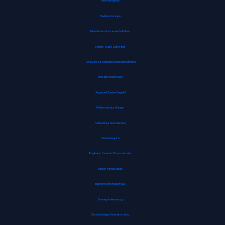
Blockheftgerät
Badetuchstange
Marokkanische Lavaerde Pulver
Mobile-Stativ-Leinwand
Software für Betriebskostenabrechnung
Therapie Knetmasse
Arganoel-Zauber Nagelöl
Mottenschutz-Hänger
Salbei-Räucherstäbchen
Gebetsteppich
Tragbarer Sauerstoffkonzentrator
Kinder-Mundschutz
Eichhörnchen Futterhaus
Einweg-Isolieranzug
Durchsichtiger Gesichtsschutz