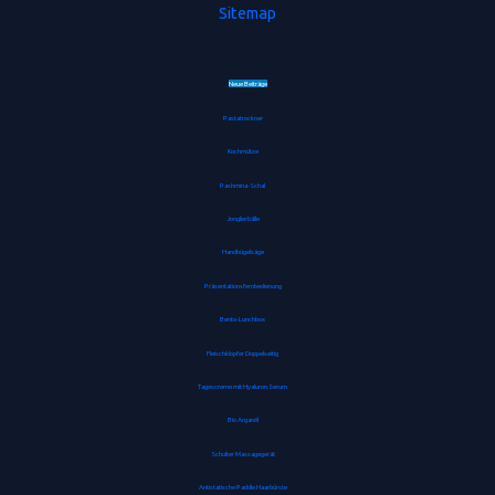
Sitemap
Neue Beiträge
Pastatrockner
Kochmütze
Pashmina-Schal
Jonglierbälle
Handbügelsäge
Präsentationsfernbedienung
Bento-Lunchbox
Fleischklopfer Doppelseitig
Tagescreme mit Hyaluron Serum
Bio Arganöl
Schulter Massagegerät
Antistatische Paddle Haarbürste