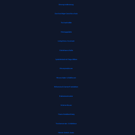
Einweg-Isolieranzug
Durchsichtiger Gesichtsschutz
Tischaufsteller
Montageplatte
Living Dress Assistant
Gästehausschuhe
Spätzlehobel mit Teigschlitten
Hirsespreukissen
Hirseschalen Schlafkissen
Birkenstock Damen Pantoletten
Batterienotstarter
Wärme-Kissen
Haarschneideumhang
Trockenvorrats-Schüttdose
Herren Stretch Jeans