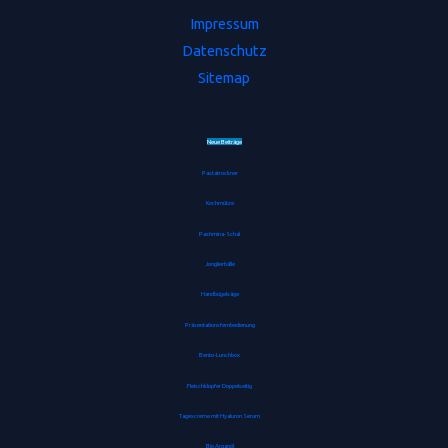
Impressum
Datenschutz
Sitemap
Neue Beiträge
Pastatrockner
Kochmütze
Pashmina-Schal
Jonglierbälle
Handbügelsäge
Präsentationsfernbedienung
Bento-Lunchbox
Fleischklopfer Doppelseitig
Tagescreme mit Hyaluron Serum
Bio Arganöl