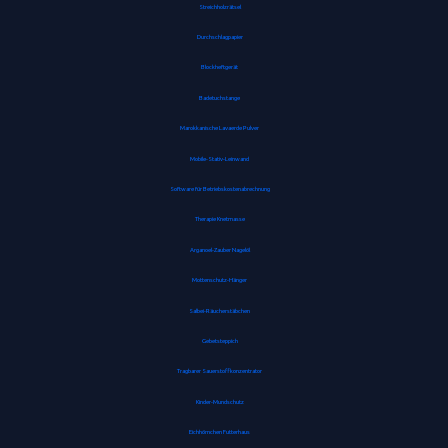
Streichholzrätsel
Durchschlagpapier
Blockheftgerät
Badetuchstange
Marokkanische Lavaerde Pulver
Mobile-Stativ-Leinwand
Software für Betriebskostenabrechnung
Therapie Knetmasse
Arganoel-Zauber Nagelöl
Mottenschutz-Hänger
Salbei-Räucherstäbchen
Gebetsteppich
Tragbarer Sauerstoffkonzentrator
Kinder-Mundschutz
Eichhörnchen Futterhaus