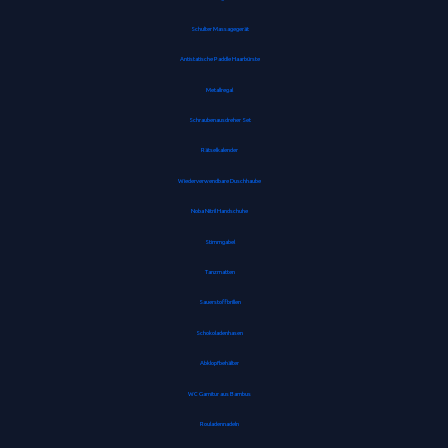
Schulter Massagegerät
Antistatische Paddle Haarbürste
Metallregal
Schraubenausdreher Set
Rätselkalender
Wiederverwendbare Duschhaube
Noba Nitril Handschuhe
Stimmgabel
Tanzmatten
Sauerstoffbrillen
Schokoladenhasen
Abklopfbehälter
WC Garnitur aus Bambus
Rouladennadeln