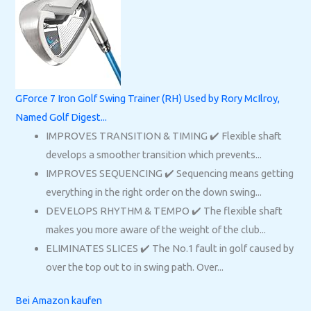
GForce 7 Iron Golf Swing Trainer (RH) Used by Rory McIlroy,
Named Golf Digest...
IMPROVES TRANSITION & TIMING ✔️ Flexible shaft
develops a smoother transition which prevents...
IMPROVES SEQUENCING ✔️ Sequencing means getting
everything in the right order on the down swing...
DEVELOPS RHYTHM & TEMPO ✔️ The flexible shaft
makes you more aware of the weight of the club...
ELIMINATES SLICES ✔️ The No.1 fault in golf caused by
over the top out to in swing path. Over...
Bei Amazon kaufen