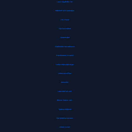
Laser-Nagelfeilen Set
Hülle für iPad 8. Generation
CNC-Fräser
Gipskartondübel
Jumperkabel
Staubdichte Fahrradmaske
Baumklettern Schaukel
Lederschlüsselanhänger
Unterwasserfilter
Immunkur
Lammfell-Fußsack
Bohrer-Senker-Satz
Spätzle-Holzbrett
Clip-Weinthermometer
Unisex Socken