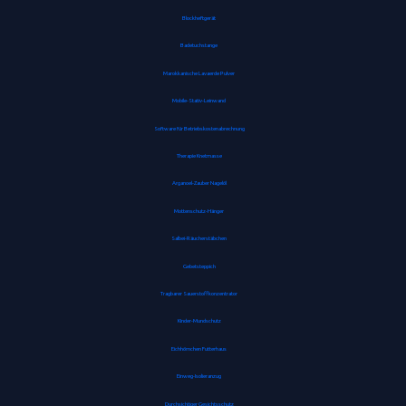
Blockheftgerät
Badetuchstange
Marokkanische Lavaerde Pulver
Mobile-Stativ-Leinwand
Software für Betriebskostenabrechnung
Therapie Knetmasse
Arganoel-Zauber Nagelöl
Mottenschutz-Hänger
Salbei-Räucherstäbchen
Gebetsteppich
Tragbarer Sauerstoffkonzentrator
Kinder-Mundschutz
Eichhörnchen Futterhaus
Einweg-Isolieranzug
Durchsichtiger Gesichtsschutz