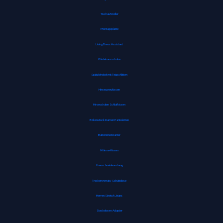
Tischaufsteller
Montageplatte
Living Dress Assistant
Gästehausschuhe
Spätzlehobel mit Teigschlitten
Hirsespreukissen
Hirseschalen Schlafkissen
Birkenstock Damen Pantoletten
Batterienotstarter
Wärme-Kissen
Haarschneideumhang
Trockenvorrats-Schüttdose
Herren Stretch Jeans
Steckdosen-Adapter