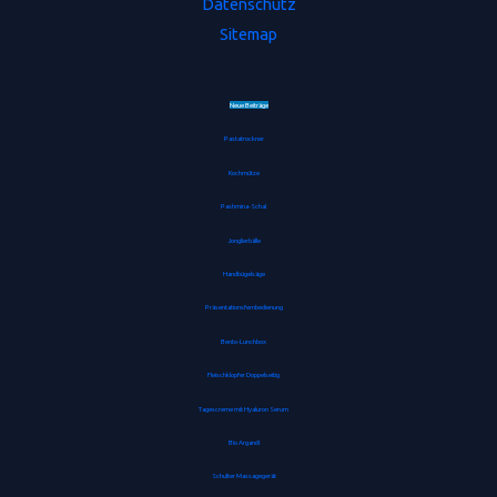
Datenschutz
Sitemap
Neue Beiträge
Pastatrockner
Kochmütze
Pashmina-Schal
Jonglierbälle
Handbügelsäge
Präsentationsfernbedienung
Bento-Lunchbox
Fleischklopfer Doppelseitig
Tagescreme mit Hyaluron Serum
Bio Arganöl
Schulter Massagegerät