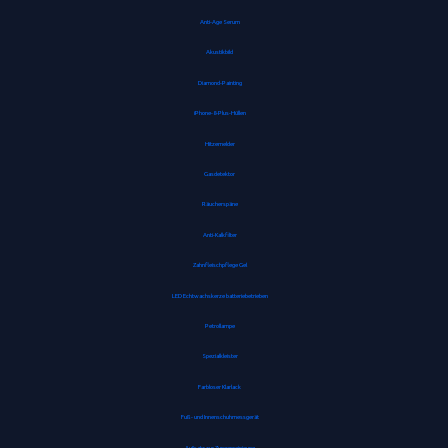
Anti-Age Serum
Akustikbild
Diamond-Painting
iPhone-8-Plus-Hüllen
Hitzemelder
Gasdetektor
Räucherspäne
Anti-Kalkfilter
Zahnfleischpflege Gel
LED Echtwachskerze batteriebetrieben
Petrollampe
Spezialkleister
Farbloser Klarlack
Fuß- und Innenschuhmessgerät
Aufsatz zur Zungenreinigung