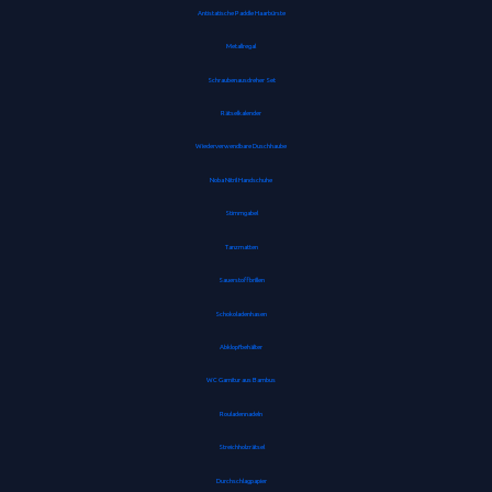
Antistatische Paddle Haarbürste
Metallregal
Schraubenausdreher Set
Rätselkalender
Wiederverwendbare Duschhaube
Noba Nitril Handschuhe
Stimmgabel
Tanzmatten
Sauerstoffbrillen
Schokoladenhasen
Abklopfbehälter
WC Garnitur aus Bambus
Rouladennadeln
Streichholzrätsel
Durchschlagpapier