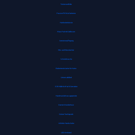
Tortenrandfolie
Passive FM Wurfantenne
Hartbodenbürste
Maus Pad mit Gelkissen
Seenotverpflegung
Mix- und Messbecher
Schminktasche
Batterienotstarter für Autos
Universaldübel
ESR Hülle für iPad 8. Genration
Handmuskelmassagepistole
Damen Wanderhose
Grüner Tee Kapseln
Arthritis Handschuhe
LED Armband