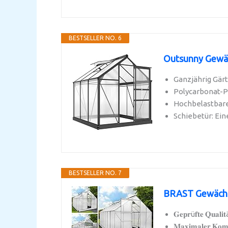
BESTSELLER NO. 6
Outsunny Gewäc
Ganzjährig Gärt
Polycarbonat-P
Hochbelastbare
Schiebetür: Ein
BESTSELLER NO. 7
BRAST Gewächsh
𝐆𝐞𝐩𝐫ü𝐟𝐭𝐞 𝐐
𝐌𝐚𝐱𝐢𝐦𝐚𝐥𝐞𝐫 𝐊𝐨𝐦𝐟