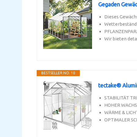
Gegaden Gewächs
Dieses Gewächs
Wetterbeständig
PFLANZENPARADI
Wir bieten deta
BESTSELLER NO. 10
tectake® Alumi
STABILITÄT TRIF
HOHER WACHSTU
WÄRME & LICHT 
OPTIMALER SCHU