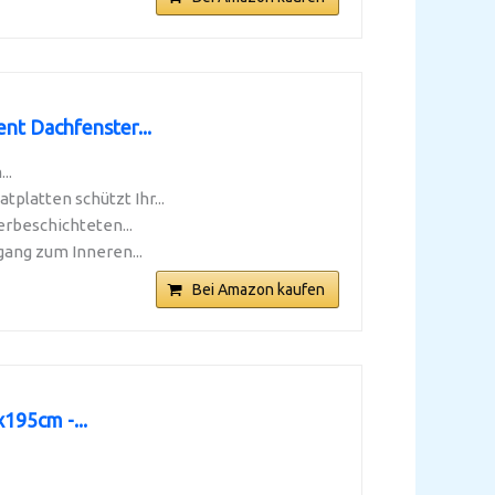
t Dachfenster...
..
latten schützt Ihr...
rbeschichteten...
gang zum Inneren...
Bei Amazon kaufen
195cm -...