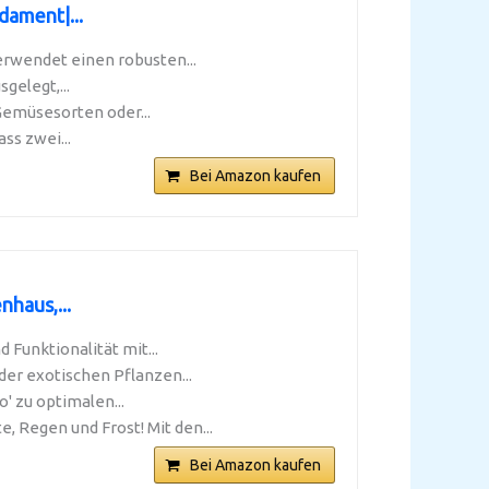
ament|...
wendet einen robusten...
elegt,...
emüsesorten oder...
ss zwei...
Bei Amazon kaufen
haus,...
Funktionalität mit...
 exotischen Pflanzen...
 zu optimalen...
egen und Frost! Mit den...
Bei Amazon kaufen