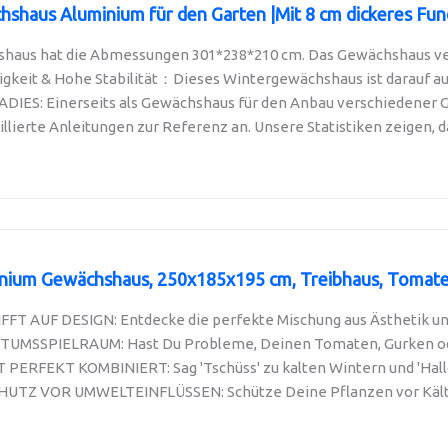
haus Aluminium für den Garten |Mit 8 cm dickeres Fund
haus hat die Abmessungen 301*238*210 cm. Das Gewächshaus ver
keit & Hohe Stabilität：Dieses Wintergewächshaus ist darauf ausg
ES: Einerseits als Gewächshaus für den Anbau verschiedener G
illierte Anleitungen zur Referenz an. Unsere Statistiken zeigen, da
nium Gewächshaus, 250x185x195 cm, Treibhaus, Tomaten
FT AUF DESIGN: Entdecke die perfekte Mischung aus Ästhetik und 
MSSPIELRAUM: Hast Du Probleme, Deinen Tomaten, Gurken oder
PERFEKT KOMBINIERT: Sag 'Tschüss' zu kalten Wintern und 'Hallo'
TZ VOR UMWELTEINFLÜSSEN: Schütze Deine Pflanzen vor Kälte, R