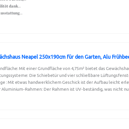
𝐥𝐢𝐭ä𝐭 𝐝𝐚𝐧𝐤...
𝐬𝐬𝐭𝐚𝐭𝐭𝐮𝐧𝐠...
shaus Neapel 250x190cm für den Garten, Alu Frühbeet 
dfläche: Mit einer Grundfläche von 4,75m² bietet das Gewächshau
tungssysteme: Die Schiebetür und vier schließbare Lüftungsfenster
e : Mit etwas handwerklichem Geschick ist der Aufbau leicht erled
 Aluminium-Rahmen: Der Rahmen ist UV-beständig, was nicht nur 