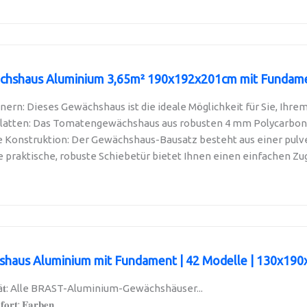
hshaus Aluminium 3,65m² 190x192x201cm mit Fundamen
nern: Dieses Gewächshaus ist die ideale Möglichkeit für Sie, Ihrem.
latten: Das Tomatengewächshaus aus robusten 4 mm Polycarbonatp
 Konstruktion: Der Gewächshaus-Bausatz besteht aus einer pulve
e praktische, robuste Schiebetür bietet Ihnen einen einfachen Zu
aus Aluminium mit Fundament | 42 Modelle | 130x190x
𝐮𝐚𝐥𝐢𝐭ä𝐭: Alle BRAST-Aluminium-Gewächshäuser...
𝐨𝐫𝐭: 𝐅𝐚𝐫𝐛𝐞𝐧,...