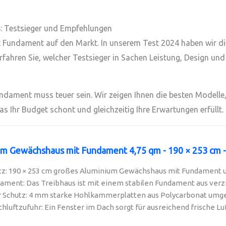
 Testsieger und Empfehlungen
undament auf den Markt. In unserem Test 2024 haben wir die 
ahren Sie, welcher Testsieger in Sachen Leistung, Design und 
ament muss teuer sein. Wir zeigen Ihnen die besten Modelle, 
das Ihr Budget schont und gleichzeitig Ihre Erwartungen erfüllt.
m Gewächshaus mit Fundament 4,75 qm - 190 × 253 cm - 
atz: 190 × 253 cm großes Aluminium Gewächshaus mit Fundament un
ament: Das Treibhaus ist mit einem stabilen Fundament aus verzi
Schutz: 4 mm starke Hohlkammerplatten aus Polycarbonat umgeb
hluftzufuhr: Ein Fenster im Dach sorgt für ausreichend frische Luft