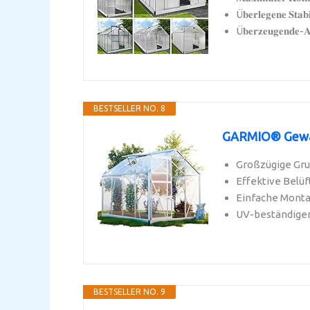
Ü𝐛𝐞𝐫𝐥𝐞𝐠𝐞𝐧𝐞 𝐒𝐭𝐚𝐛𝐢
Ü𝐛𝐞𝐫𝐳𝐞𝐮𝐠𝐞𝐧𝐝𝐞-𝐀𝐮
BESTSELLER NO. 8
GARMIO® Gewäch
Großzügige Grun
Effektive Belüf
Einfache Montag
UV-beständiger
BESTSELLER NO. 9