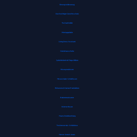
Einweg-Isolieranzug
Durchsichtiger Gesichtsschutz
Tischaufsteller
Montageplatte
Living Dress Assistant
Gästehausschuhe
Spätzlehobel mit Teigschlitten
Hirsespreukissen
Hirseschalen Schlafkissen
Birkenstock Damen Pantoletten
Batterienotstarter
Wärme-Kissen
Haarschneideumhang
Trockenvorrats-Schüttdose
Herren Stretch Jeans