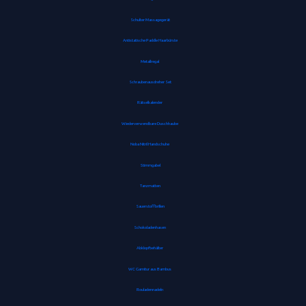
Schulter Massagegerät
Antistatische Paddle Haarbürste
Metallregal
Schraubenausdreher Set
Rätselkalender
Wiederverwendbare Duschhaube
Noba Nitril Handschuhe
Stimmgabel
Tanzmatten
Sauerstoffbrillen
Schokoladenhasen
Abklopfbehälter
WC Garnitur aus Bambus
Rouladennadeln