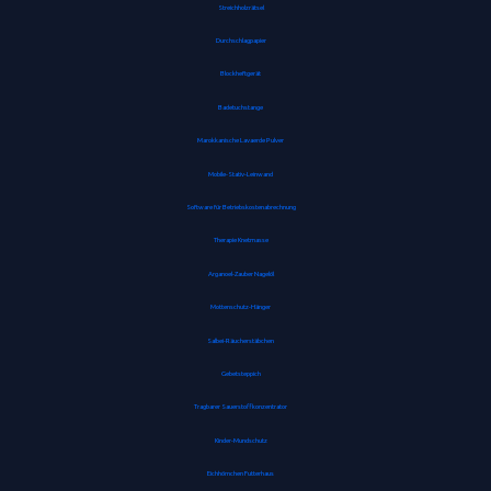
Streichholzrätsel
Durchschlagpapier
Blockheftgerät
Badetuchstange
Marokkanische Lavaerde Pulver
Mobile-Stativ-Leinwand
Software für Betriebskostenabrechnung
Therapie Knetmasse
Arganoel-Zauber Nagelöl
Mottenschutz-Hänger
Salbei-Räucherstäbchen
Gebetsteppich
Tragbarer Sauerstoffkonzentrator
Kinder-Mundschutz
Eichhörnchen Futterhaus