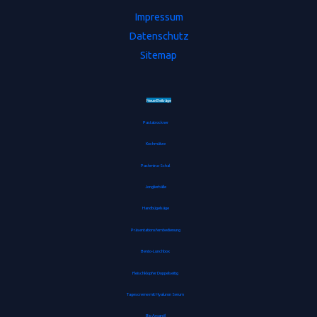
Impressum
Datenschutz
Sitemap
Neue Beiträge
Pastatrockner
Kochmütze
Pashmina-Schal
Jonglierbälle
Handbügelsäge
Präsentationsfernbedienung
Bento-Lunchbox
Fleischklopfer Doppelseitig
Tagescreme mit Hyaluron Serum
Bio Arganöl