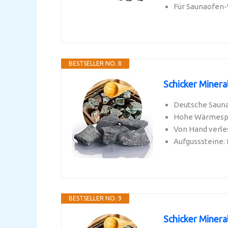
Für Saunaofen
BESTSELLER NO. 8
Schicker Minera
Deutsche Saunas
Hohe Wärmespeic
Von Hand verles
Aufgusssteine:
BESTSELLER NO. 9
Schicker Minera