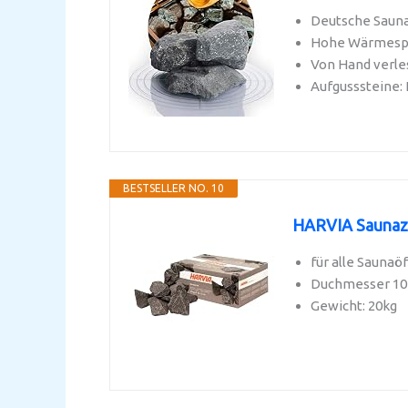
Deutsche Saunas
Hohe Wärmespeic
Von Hand verles
Aufgusssteine:
BESTSELLER NO. 10
HARVIA Saunaz
für alle Saunaö
Duchmesser 1
Gewicht: 20kg