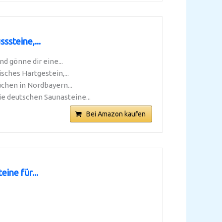
ssteine,...
d gönne dir eine...
ches Hartgestein,...
chen in Nordbayern...
e deutschen Saunasteine...
Bei Amazon kaufen
ine für...