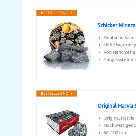
BESTSELLER NO. 6
Schicker Minera
Deutsche Saunas
Hohe Wärmespeic
Von Hand verles
Aufgusssteine:
BESTSELLER NO. 7
Original Harvia
Original Harvi
Hochwertiger Ol
50–100 mm