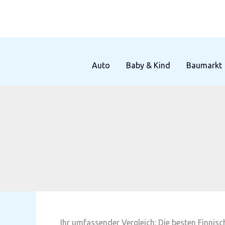
Zum
Inhalt
springen
Auto
Baby & Kind
Baumarkt
Ihr umfassender Vergleich: Die besten Finnis