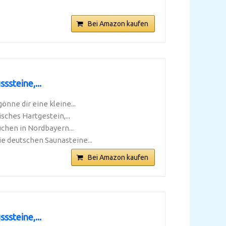
Bei Amazon kaufen
ssteine,...
nne dir eine kleine...
ches Hartgestein,...
chen in Nordbayern...
e deutschen Saunasteine...
Bei Amazon kaufen
ssteine,...