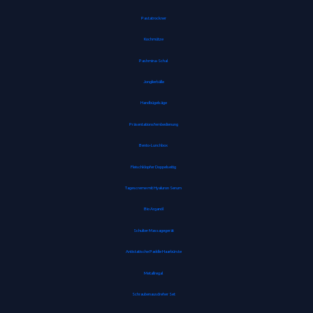
Pastatrockner
Kochmütze
Pashmina-Schal
Jonglierbälle
Handbügelsäge
Präsentationsfernbedienung
Bento-Lunchbox
Fleischklopfer Doppelseitig
Tagescreme mit Hyaluron Serum
Bio Arganöl
Schulter Massagegerät
Antistatische Paddle Haarbürste
Metallregal
Schraubenausdreher Set