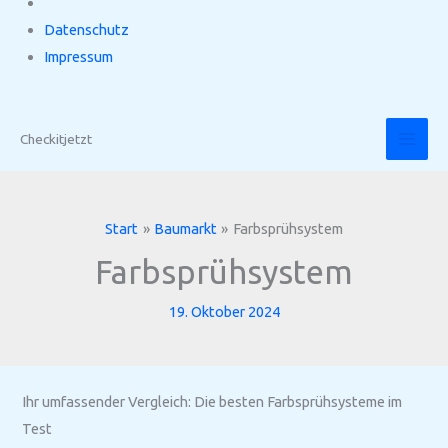
Datenschutz
Impressum
Zum
Inhalt
Checkitjetzt
springen
Start
Baumarkt
Farbsprühsystem
Farbsprühsystem
19. Oktober 2024
Ihr umfassender Vergleich: Die besten Farbsprühsysteme im
Test