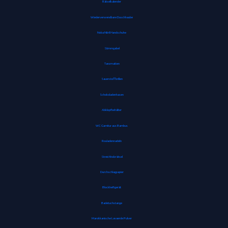
Rätselkalender
Wiederverwendbare Duschhaube
Noba Nitril Handschuhe
Stimmgabel
Tanzmatten
Sauerstoffbrillen
Schokoladenhasen
Abklopfbehälter
WC Garnitur aus Bambus
Rouladennadeln
Streichholzrätsel
Durchschlagpapier
Blockheftgerät
Badetuchstange
Marokkanische Lavaerde Pulver