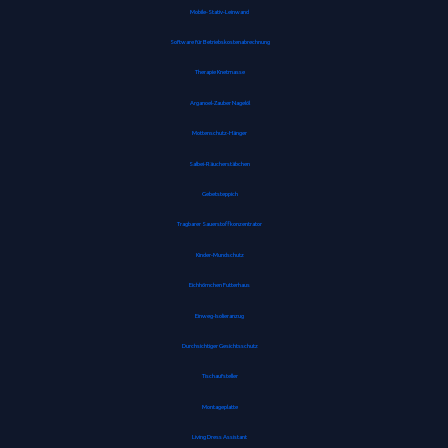
Mobile-Stativ-Leinwand
Software für Betriebskostenabrechnung
Therapie Knetmasse
Arganoel-Zauber Nagelöl
Mottenschutz-Hänger
Salbei-Räucherstäbchen
Gebetsteppich
Tragbarer Sauerstoffkonzentrator
Kinder-Mundschutz
Eichhörnchen Futterhaus
Einweg-Isolieranzug
Durchsichtiger Gesichtsschutz
Tischaufsteller
Montageplatte
Living Dress Assistant