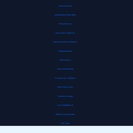
Gästehausschuhe
Spätzlehobel mit Teigschlitten
Hirsespreukissen
Hirseschalen Schlafkissen
Birkenstock Damen Pantoletten
Batterienotstarter
Wärme-Kissen
Haarschneideumhang
Trockenvorrats-Schüttdose
Herren Stretch Jeans
Steckdosen-Adapter
Laser-Nagelfeilen Set
Hülle für iPad 8. Generation
CNC-Fräser
Gipskartondübel