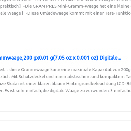
praktisch】-Die GRAM PRES Mini-Gramm-Waage hat eine kleine Grö
ale Waage】-Diese Umladewaage kommt mit einer Tara-Funktion, di
aage,200 gx0.01 g(7.05 oz x 0.001 oz) Digitale...
it：diese Grammwaage kann eine maximale Kapazität von 200g un
tzlich: Mit Schutzdeckel und minimalistischem und kompaktem Tas
ze Skala mit einer klaren blauen Hintergrundbeleuchtung LCD-Bil
n:Es ist sehr einfach, die digitale Waage zu verwenden, 3 einfache