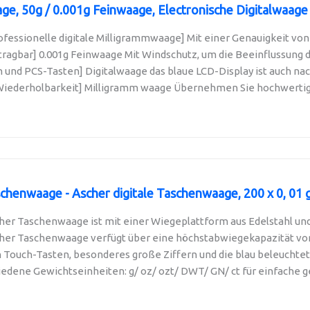
e, 50g / 0.001g Feinwaage, Electronische Digitalwaage 
ofessionelle digitale Milligrammwaage] Mit einer Genauigkeit von 
tragbar] 0.001g Feinwaage Mit Windschutz, um die Beeinflussung 
 und PCS-Tasten] Digitalwaage das blaue LCD-Display ist auch nacht
d Wiederholbarkeit] Milligramm waage Übernehmen Sie hochwertige
chenwaage - Ascher digitale Taschenwaage, 200 x 0, 01 g,
cher Taschenwaage ist mit einer Wiegeplattform aus Edelstahl un
cher Taschenwaage verfügt über eine höchstabwiegekapazität von 
 Touch-Tasten, besonderes große Ziffern und die blau beleuchtete
iedene Gewichtseinheiten: g/ oz/ ozt/ DWT/ GN/ ct für einfache 