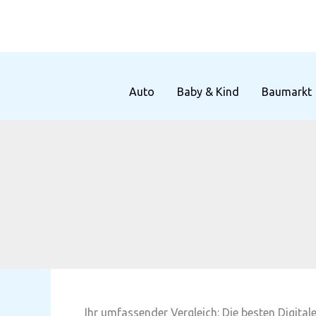
Zum
Inhalt
springen
Auto
Baby & Kind
Baumarkt
Ihr umfassender Vergleich: Die besten Digit