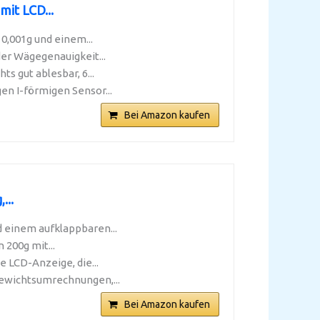
mit LCD...
0,001g und einem...
der Wägegenauigkeit...
s gut ablesbar, 6...
n I-förmigen Sensor...
Bei Amazon kaufen
...
d einem aufklappbaren...
200g mit...
 LCD-Anzeige, die...
gewichtsumrechnungen,...
Bei Amazon kaufen