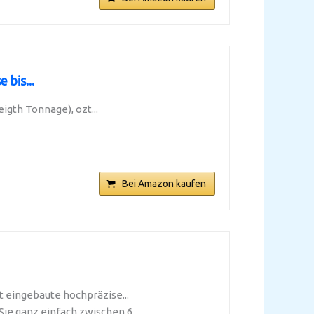
 bis...
gth Tonnage), ozt...
Bei Amazon kaufen
ingebaute hochpräzise...
ganz einfach zwischen 6...