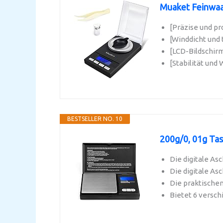
Muaket Feinwaag
[Präzise und pr
[Winddicht und 
[LCD-Bildschirm
[Stabilität un
BESTSELLER NO. 10
200g/0, 01g Tas
Die digitale As
Die digitale As
Die praktischen
Bietet 6 versch