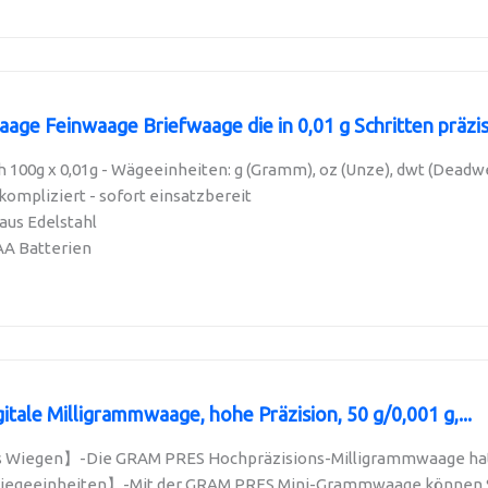
age Feinwaage Briefwaage die in 0,01 g Schritten präzise
100g x 0,01g - Wägeeinheiten: g (Gramm), oz (Unze), dwt (Deadwei
kompliziert - sofort einsatzbereit
aus Edelstahl
AA Batterien
ale Milligrammwaage, hohe Präzision, 50 g/0,001 g,...
 Wiegen】-Die GRAM PRES Hochpräzisions-Milligrammwaage hat e
egeeinheiten】-Mit der GRAM PRES Mini-Grammwaage können Sie 