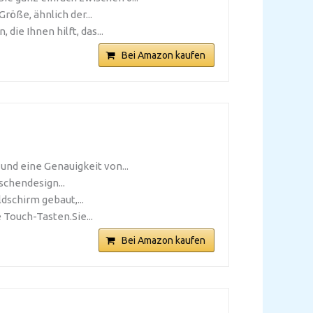
ße, ähnlich der...
e Ihnen hilft, das...
Bei Amazon kaufen
d eine Genauigkeit von...
chendesign...
dschirm gebaut,...
 Touch-Tasten.Sie...
Bei Amazon kaufen