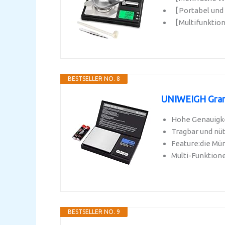
【Portabel und 
【Multifunktion
BESTSELLER NO. 8
UNIWEIGH Grammw
Hohe Genauigke
Tragbar und nü
Feature:die Mün
Multi-Funktione
BESTSELLER NO. 9