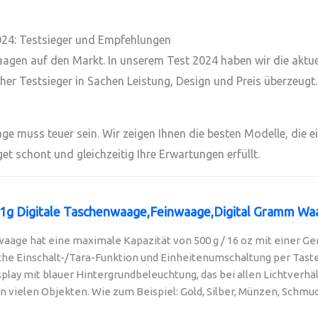
24: Testsieger und Empfehlungen
gen auf den Markt. In unserem Test 2024 haben wir die aktu
cher Testsieger in Sachen Leistung, Design und Preis überzeugt.
e muss teuer sein. Wir zeigen Ihnen die besten Modelle, die e
get schont und gleichzeitig Ihre Erwartungen erfüllt.
,01g Digitale Taschenwaage,Feinwaage,Digital Gramm Wa
age hat eine maximale Kapazität von 500 g / 16 oz mit einer Gena
he Einschalt-/Tara-Funktion und Einheitenumschaltung per Tasten
lay mit blauer Hintergrundbeleuchtung, das bei allen Lichtverhält
vielen Objekten. Wie zum Beispiel: Gold, Silber, Münzen, Schmuck