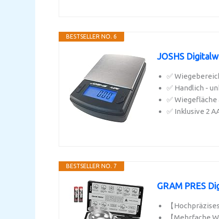
BESTSELLER NO. 6
JOSHS Digitalwa
✅ Wiegebereich 
✅ Handlich - un
✅ Wiegefläche 
✅ Inklusive 2 A
BESTSELLER NO. 7
GRAM PRES Digit
【Hochpräzises
【Mehrfache Wi