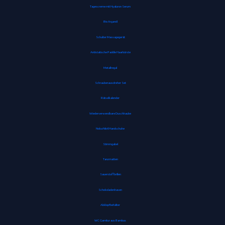
Tagescreme mit Hyaluron Serum
Bio Arganöl
Schulter Massagegerät
Antistatische Paddle Haarbürste
Metallregal
Schraubenausdreher Set
Rätselkalender
Wiederverwendbare Duschhaube
Noba Nitril Handschuhe
Stimmgabel
Tanzmatten
Sauerstoffbrillen
Schokoladenhasen
Abklopfbehälter
WC Garnitur aus Bambus