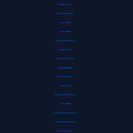
Spätzle-Holzbrett
Clip-Weinthermometer
Unisex Socken
Tortenrandfolie
Passive FM Wurfantenne
Hartbodenbürste
Maus Pad mit Gelkissen
Seenotverpflegung
Mix- und Messbecher
Schminktasche
Batterienotstarter für Autos
Universaldübel
ESR Hülle für iPad 8. Genration
Handmuskelmassagepistole
Damen Wanderhose