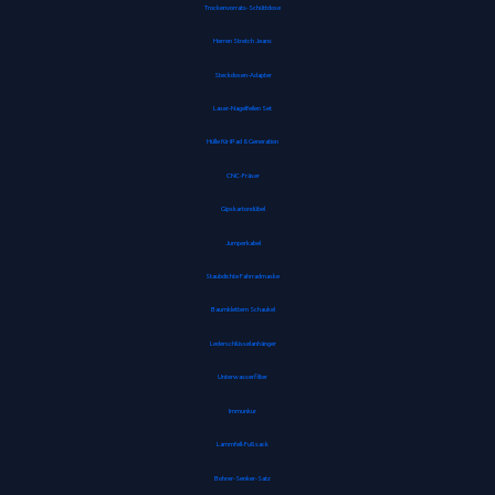
Trockenvorrats-Schüttdose
Herren Stretch Jeans
Steckdosen-Adapter
Laser-Nagelfeilen Set
Hülle für iPad 8. Generation
CNC-Fräser
Gipskartondübel
Jumperkabel
Staubdichte Fahrradmaske
Baumklettern Schaukel
Lederschlüsselanhänger
Unterwasserfilter
Immunkur
Lammfell-Fußsack
Bohrer-Senker-Satz