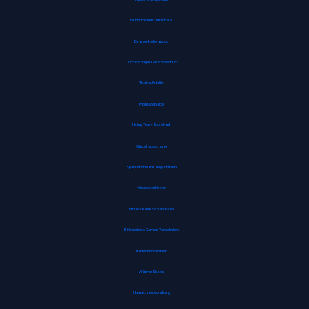
Eichhörnchen Futterhaus
Einweg-Isolieranzug
Durchsichtiger Gesichtsschutz
Tischaufsteller
Montageplatte
Living Dress Assistant
Gästehausschuhe
Spätzlehobel mit Teigschlitten
Hirsespreukissen
Hirseschalen Schlafkissen
Birkenstock Damen Pantoletten
Batterienotstarter
Wärme-Kissen
Haarschneideumhang