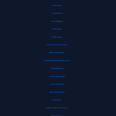
Rouladennadeln
Streichholzrätsel
Durchschlagpapier
Blockheftgerät
Badetuchstange
Marokkanische Lavaerde Pulver
Mobile-Stativ-Leinwand
Software für Betriebskostenabrechnung
Therapie Knetmasse
Arganoel-Zauber Nagelöl
Mottenschutz-Hänger
Salbei-Räucherstäbchen
Gebetsteppich
Tragbarer Sauerstoffkonzentrator
Kinder-Mundschutz