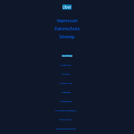
Ü
b
e
r
Impressum
Datenschutz
Sitemap
Neue Beiträge
Pastatrockner
Kochmütze
Pashmina-Schal
Jonglierbälle
Handbügelsäge
Präsentationsfernbedienung
Bento-Lunchbox
Fleischklopfer Doppelseitig