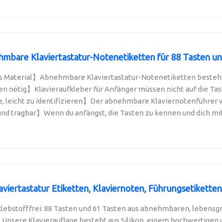
are Klaviertastatur-Notenetiketten für 88 Tasten und 
Material】Abnehmbare Klaviertastatur-Notenetiketten bestehen 
n nötig】Klavieraufkleber für Anfänger müssen nicht auf die Tast
 leicht zu identifizieren】Der abnehmbare Klaviernotenführer ve
 tragbar】Wenn du anfängst, die Tasten zu kennen und dich mit 
iertastatur Etiketten, Klaviernoten, Führungsetiketten f
lebstofffrei: 88 Tasten und 61 Tasten aus abnehmbaren, lebensgr
: Unsere Klavierauflage besteht aus Silikon, einem hochwertigen u