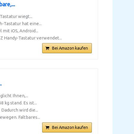
are,...
astatur wiegt...
Tastatur hat eine...
it iOS, Android...
Handy-Tastatur verwendet...
Bei Amazon kaufen
.
icht Ihnen,...
kg stand. Es ist...
Dadurch wird die...
ewegen. Faltbares...
Bei Amazon kaufen