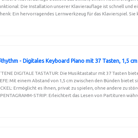
unktional: Die Installation unserer Klavierauflage ist schnell und ei
enk: Ein hervorragendes Lernwerkzeug für das Klavierspiel. Sie k
hythm - Digitales Keyboard Piano mit 37 Tasten, 1,5 cm T
NE DIGITALE TASTATUR: Die Musiktastatur mit 37 Tasten bietet 
FE: Mit einem Abstand von 1,5 cm zwischen den Bünden bietet sie
: Ermöglicht es Ihnen, privat zu spielen, ohne andere zu stören,
ENTAGRAMM-STRIP: Erleichtert das Lesen von Partituren währen