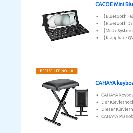
CACOE Mini Blue
【Bluetooth Falt
【Bluetooth Dra
【Multi-System-K
【Klappbare QW
BESTSELLER NO. 10
CAHAYA keyboard
CAHAYA keyboard
Der Klavierhock
Dieser Klavierh
CAHAYA Pianoban