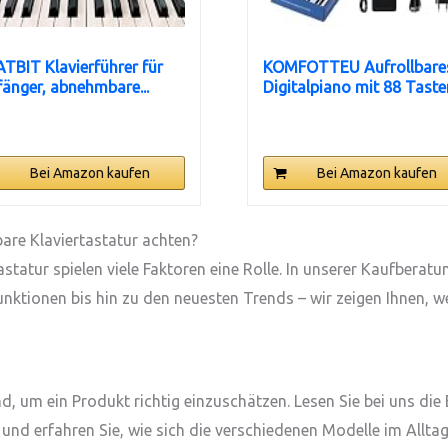
TBIT Klavierführer für
KOMFOTTEU Aufrollbare
änger, abnehmbare...
Digitalpiano mit 88 Tasten,
Bei Amazon kaufen
Bei Amazon kaufen
are Klaviertastatur achten?
tatur spielen viele Faktoren eine Rolle. In unserer Kaufberatun
ktionen bis hin zu den neuesten Trends – wir zeigen Ihnen, w
s
 um ein Produkt richtig einzuschätzen. Lesen Sie bei uns die
und erfahren Sie, wie sich die verschiedenen Modelle im Alltag