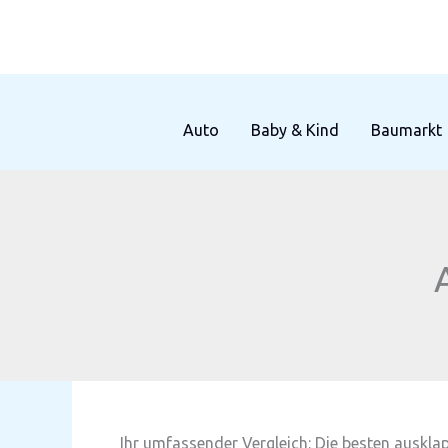
Zum
Inhalt
springen
Auto
Baby & Kind
Baumarkt
Ihr umfassender Vergleich: Die besten auskla