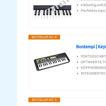
Vielseitig und f
Perfektes Gesch
BESTSELLER NO. 8
Bontempi | KeyR
FORTGESCHRITTE
OPTIMIERTE TIE
KOPFHÖRERSOCKEL
INTEGRIERTES P
BESTSELLER NO. 9