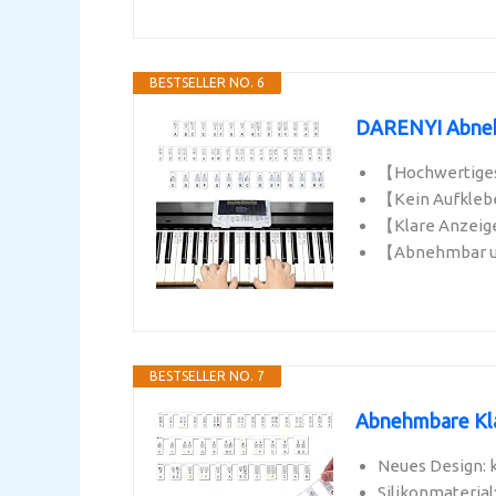
BESTSELLER NO. 6
DARENYI Abnehmb
【Hochwertiges 
【Kein Aufklebe
【Klare Anzeige,
【Abnehmbar und
BESTSELLER NO. 7
Abnehmbare Klav
Neues Design: k
Silikonmaterial