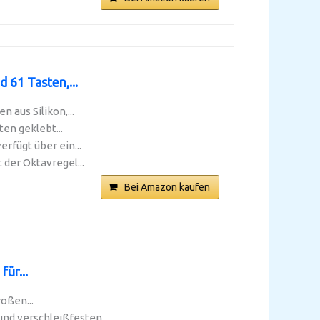
61 Tasten,...
aus Silikon,...
en geklebt...
rfügt über ein...
der Oktavregel...
Bei Amazon kaufen
ür...
oßen...
nd verschleißfesten...