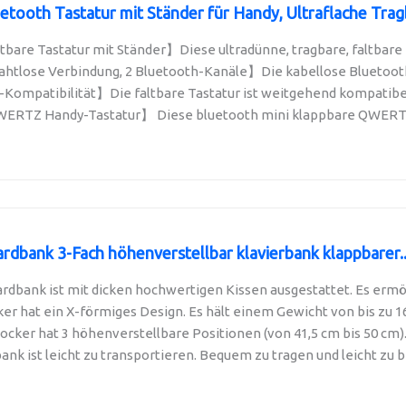
tooth Tastatur mit Ständer für Handy, Ultraflache Tragb
bare Tastatur mit Ständer】Diese ultradünne, tragbare, faltbare T
htlose Verbindung, 2 Bluetooth-Kanäle】Die kabellose Bluetooth-
ompatibilität】Die faltbare Tastatur ist weitgehend kompatibel m
ERTZ Handy-Tastatur】 Diese bluetooth mini klappbare QWERTZ 
bank 3-Fach höhenverstellbar klavierbank klappbarer..
bank ist mit dicken hochwertigen Kissen ausgestattet. Es ermögl
er hat ein X-förmiges Design. Es hält einem Gewicht von bis zu 168 
ocker hat 3 höhenverstellbare Positionen (von 41,5 cm bis 50 cm). 
k ist leicht zu transportieren. Bequem zu tragen und leicht zu b