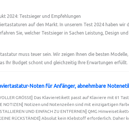
ukt 2024: Testsieger und Empfehlungen
rtastaturen auf den Markt. In unserem Test 2024 haben wir di
ahren Sie, welcher Testsieger in Sachen Leistung, Design und 
astatur muss teuer sein. Wir zeigen Ihnen die besten Modelle,
das Ihr Budget schont und gleichzeitig Ihre Erwartungen erfüllt.
viertastatur-Noten für Anfänger, abnehmbare Notenetik
OLLER GRÖSSE] Das Klavieretikett passt auf Klaviere mit 61 Taste
NOTIZEN] Notizen und Notenzeilen sind mit einzigartigen Farben
NSTALLIEREN UND EINFACH ZU ENTFERNEN] QMG Hinweisetiketten
EINE RÜCKSTÄNDE] Absolut kein Klebstoff erforderlich. Daher k