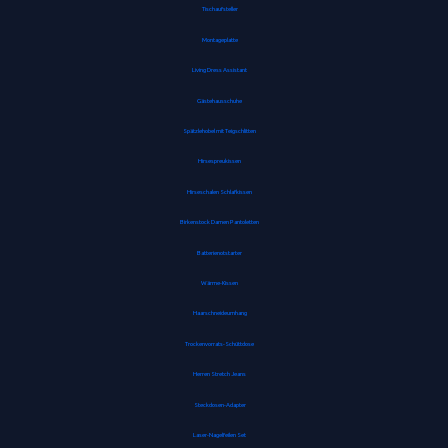
Tischaufsteller
Montageplatte
Living Dress Assistant
Gästehausschuhe
Spätzlehobel mit Teigschlitten
Hirsespreukissen
Hirseschalen Schlafkissen
Birkenstock Damen Pantoletten
Batterienotstarter
Wärme-Kissen
Haarschneideumhang
Trockenvorrats-Schüttdose
Herren Stretch Jeans
Steckdosen-Adapter
Laser-Nagelfeilen Set