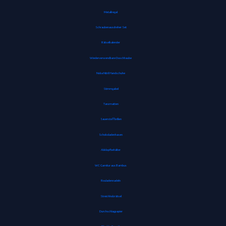
Metallregal
Schraubenausdreher Set
Rätselkalender
Wiederverwendbare Duschhaube
Noba Nitril Handschuhe
Stimmgabel
Tanzmatten
Sauerstoffbrillen
Schokoladenhasen
Abklopfbehälter
WC Garnitur aus Bambus
Rouladennadeln
Streichholzrätsel
Durchschlagpapier