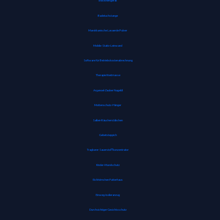
Blockheftgerät
Badetuchstange
Marokkanische Lavaerde Pulver
Mobile-Stativ-Leinwand
Software für Betriebskostenabrechnung
Therapie Knetmasse
Arganoel-Zauber Nagelöl
Mottenschutz-Hänger
Salbei-Räucherstäbchen
Gebetsteppich
Tragbarer Sauerstoffkonzentrator
Kinder-Mundschutz
Eichhörnchen Futterhaus
Einweg-Isolieranzug
Durchsichtiger Gesichtsschutz