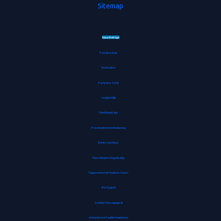
Sitemap
Neue Beiträge
Pastatrockner
Kochmütze
Pashmina-Schal
Jonglierbälle
Handbügelsäge
Präsentationsfernbedienung
Bento-Lunchbox
Fleischklopfer Doppelseitig
Tagescreme mit Hyaluron Serum
Bio Arganöl
Schulter Massagegerät
Antistatische Paddle Haarbürste