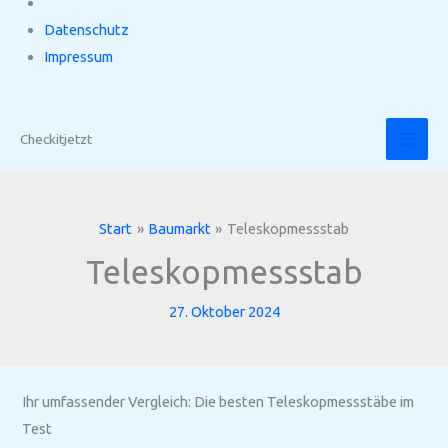
Datenschutz
Impressum
Zum
Inhalt
Checkitjetzt
springen
Start
Baumarkt
Teleskopmessstab
Teleskopmessstab
27. Oktober 2024
Ihr umfassender Vergleich: Die besten Teleskopmessstäbe im
Test