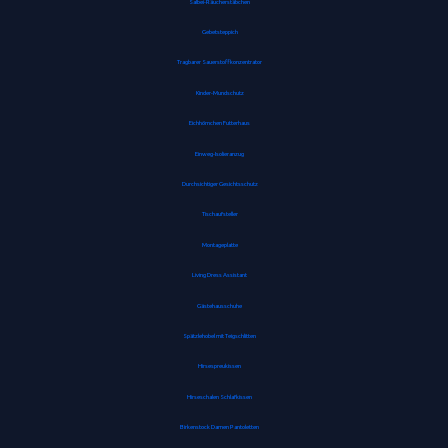
Salbei-Räucherstäbchen
Gebetsteppich
Tragbarer Sauerstoffkonzentrator
Kinder-Mundschutz
Eichhörnchen Futterhaus
Einweg-Isolieranzug
Durchsichtiger Gesichtsschutz
Tischaufsteller
Montageplatte
Living Dress Assistant
Gästehausschuhe
Spätzlehobel mit Teigschlitten
Hirsespreukissen
Hirseschalen Schlafkissen
Birkenstock Damen Pantoletten