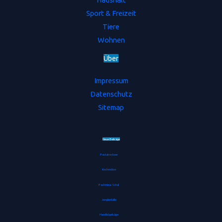
Sport & Freizeit
Tiere
Wohnen
Ü
b
e
r
Impressum
Datenschutz
Sitemap
Neue Beiträge
Pastatrockner
Kochmütze
Pashmina-Schal
Jonglierbälle
Handbügelsäge