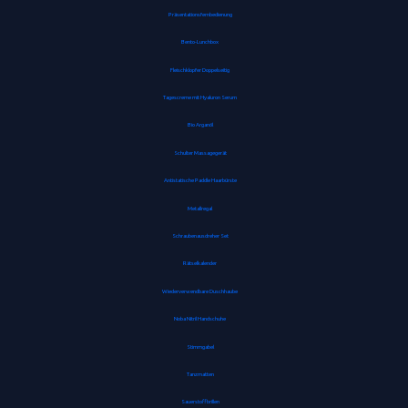
Präsentationsfernbedienung
Bento-Lunchbox
Fleischklopfer Doppelseitig
Tagescreme mit Hyaluron Serum
Bio Arganöl
Schulter Massagegerät
Antistatische Paddle Haarbürste
Metallregal
Schraubenausdreher Set
Rätselkalender
Wiederverwendbare Duschhaube
Noba Nitril Handschuhe
Stimmgabel
Tanzmatten
Sauerstoffbrillen