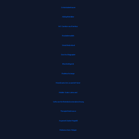
Schokoladenhasen
Abklopfbehälter
WC Garnitur aus Bambus
Rouladennadeln
Streichholzrätsel
Durchschlagpapier
Blockheftgerät
Badetuchstange
Marokkanische Lavaerde Pulver
Mobile-Stativ-Leinwand
Software für Betriebskostenabrechnung
Therapie Knetmasse
Arganoel-Zauber Nagelöl
Mottenschutz-Hänger