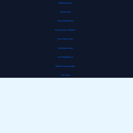
Batterienotstarter
Wärme-Kissen
Haarschneideumhang
Trockenvorrats-Schüttdose
Herren Stretch Jeans
Steckdosen-Adapter
Laser-Nagelfeilen Set
Hülle für iPad 8. Generation
CNC-Fräser
Gipskartondübel
Jumperkabel
Staubdichte Fahrradmaske
Baumklettern Schaukel
Lederschlüsselanhänger
Unterwasserfilter