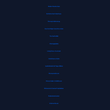
Kinder-Mundschutz
Eichhörnchen Futterhaus
Einweg-Isolieranzug
Durchsichtiger Gesichtsschutz
Tischaufsteller
Montageplatte
Living Dress Assistant
Gästehausschuhe
Spätzlehobel mit Teigschlitten
Hirsespreukissen
Hirseschalen Schlafkissen
Birkenstock Damen Pantoletten
Batterienotstarter
Wärme-Kissen