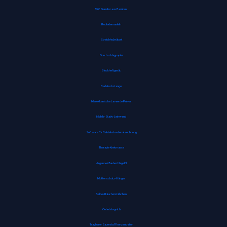
WC Garnitur aus Bambus
Rouladennadeln
Streichholzrätsel
Durchschlagpapier
Blockheftgerät
Badetuchstange
Marokkanische Lavaerde Pulver
Mobile-Stativ-Leinwand
Software für Betriebskostenabrechnung
Therapie Knetmasse
Arganoel-Zauber Nagelöl
Mottenschutz-Hänger
Salbei-Räucherstäbchen
Gebetsteppich
Tragbarer Sauerstoffkonzentrator