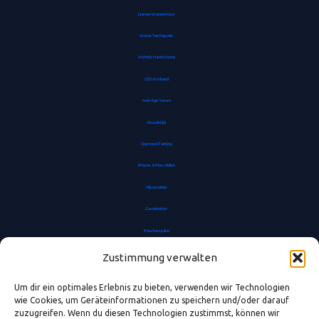
Damen Wanderhose
Grüner Tee Kapseln
Arthritis Handschuhe
LED Armband
Anti-Age Serum
Akustikbild
Diamond-Painting
iPhone-8-Plus-Hüllen
Hitzemelder
Gasdetektor
Räucherspäne
Anti-Kalkfilter
Zustimmung verwalten
Zahnfleischpflege Gel
Um dir ein optimales Erlebnis zu bieten, verwenden wir Technologien
LED Echtwachskerze batteriebetrieben
wie Cookies, um Geräteinformationen zu speichern und/oder darauf
zuzugreifen. Wenn du diesen Technologien zustimmst, können wir
Petrollampe