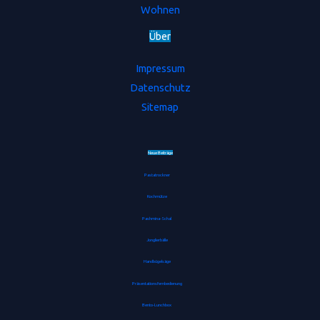
Wohnen
Ü
b
e
r
Impressum
Datenschutz
Sitemap
Neue Beiträge
Pastatrockner
Kochmütze
Pashmina-Schal
Jonglierbälle
Handbügelsäge
Präsentationsfernbedienung
Bento-Lunchbox