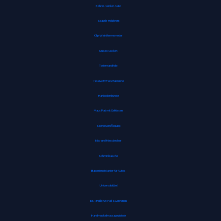
Bohrer-Senker-Satz
Spätzle-Holzbrett
Clip-Weinthermometer
Unisex Socken
Tortenrandfolie
Passive FM Wurfantenne
Hartbodenbürste
Maus Pad mit Gelkissen
Seenotverpflegung
Mix- und Messbecher
Schminktasche
Batterienotstarter für Autos
Universaldübel
ESR Hülle für iPad 8. Genration
Handmuskelmassagepistole