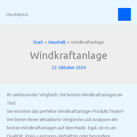
Zum
Inhalt
Checkitjetzt
springen
Start
Haushalt
Windkraftanlage
Windkraftanlage
22. Oktober 2024
Ihr umfassender Vergleich: Die besten Windkraftanlagen im
Test
Sie möchten das perfekte Windkraftanlage-Produkt finden?
Wir bieten Ihnen detaillierte Vergleiche und Analysen der
besten Windkraftanlagen auf dem Markt. Egal, ob es um
Qualität, Preis-Leistungs-Verhältnis oder besondere