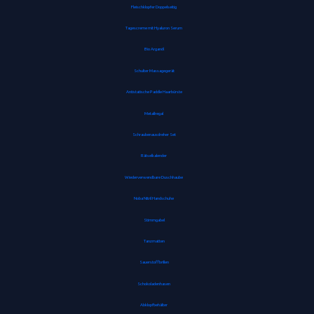
Fleischklopfer Doppelseitig
Tagescreme mit Hyaluron Serum
Bio Arganöl
Schulter Massagegerät
Antistatische Paddle Haarbürste
Metallregal
Schraubenausdreher Set
Rätselkalender
Wiederverwendbare Duschhaube
Noba Nitril Handschuhe
Stimmgabel
Tanzmatten
Sauerstoffbrillen
Schokoladenhasen
Abklopfbehälter