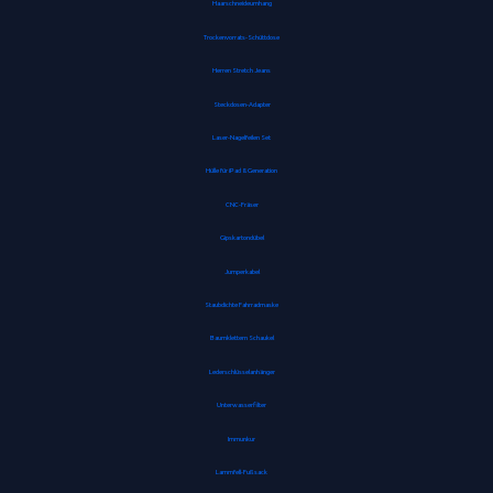
Haarschneideumhang
Trockenvorrats-Schüttdose
Herren Stretch Jeans
Steckdosen-Adapter
Laser-Nagelfeilen Set
Hülle für iPad 8. Generation
CNC-Fräser
Gipskartondübel
Jumperkabel
Staubdichte Fahrradmaske
Baumklettern Schaukel
Lederschlüsselanhänger
Unterwasserfilter
Immunkur
Lammfell-Fußsack