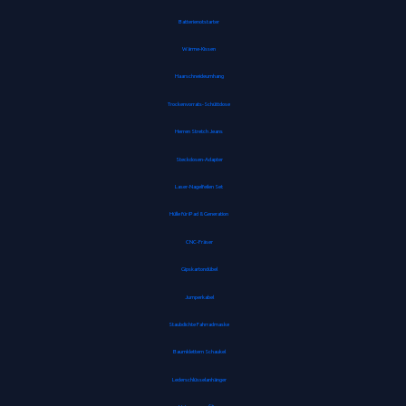
Batterienotstarter
Wärme-Kissen
Haarschneideumhang
Trockenvorrats-Schüttdose
Herren Stretch Jeans
Steckdosen-Adapter
Laser-Nagelfeilen Set
Hülle für iPad 8. Generation
CNC-Fräser
Gipskartondübel
Jumperkabel
Staubdichte Fahrradmaske
Baumklettern Schaukel
Lederschlüsselanhänger