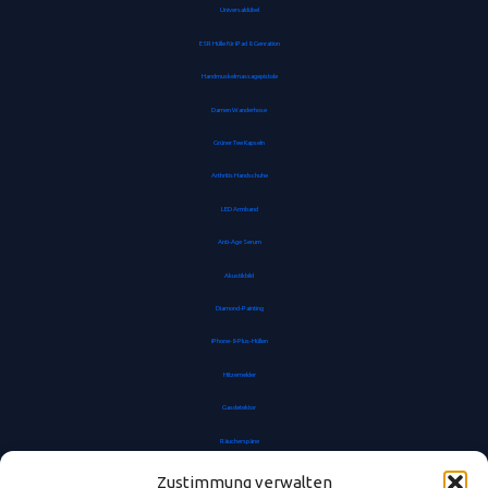
Universaldübel
ESR Hülle für iPad 8. Genration
Handmuskelmassagepistole
Damen Wanderhose
Grüner Tee Kapseln
Arthritis Handschuhe
LED Armband
Anti-Age Serum
Akustikbild
Diamond-Painting
iPhone-8-Plus-Hüllen
Hitzemelder
Gasdetektor
Räucherspäne
Anti-Kalkfilter
Zustimmung verwalten