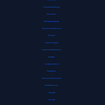
Präsentationsfernbedienung
Bento-Lunchbox
Fleischklopfer Doppelseitig
Tagescreme mit Hyaluron Serum
Bio Arganöl
Schulter Massagegerät
Antistatische Paddle Haarbürste
Metallregal
Schraubenausdreher Set
Rätselkalender
Wiederverwendbare Duschhaube
Noba Nitril Handschuhe
Stimmgabel
Tanzmatten