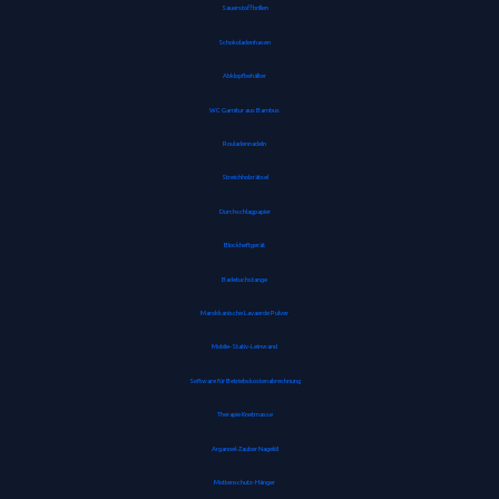
Sauerstoffbrillen
Schokoladenhasen
Abklopfbehälter
WC Garnitur aus Bambus
Rouladennadeln
Streichholzrätsel
Durchschlagpapier
Blockheftgerät
Badetuchstange
Marokkanische Lavaerde Pulver
Mobile-Stativ-Leinwand
Software für Betriebskostenabrechnung
Therapie Knetmasse
Arganoel-Zauber Nagelöl
Mottenschutz-Hänger