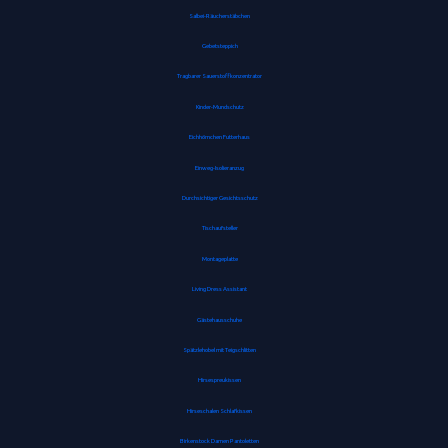
Salbei-Räucherstäbchen
Gebetsteppich
Tragbarer Sauerstoffkonzentrator
Kinder-Mundschutz
Eichhörnchen Futterhaus
Einweg-Isolieranzug
Durchsichtiger Gesichtsschutz
Tischaufsteller
Montageplatte
Living Dress Assistant
Gästehausschuhe
Spätzlehobel mit Teigschlitten
Hirsespreukissen
Hirseschalen Schlafkissen
Birkenstock Damen Pantoletten