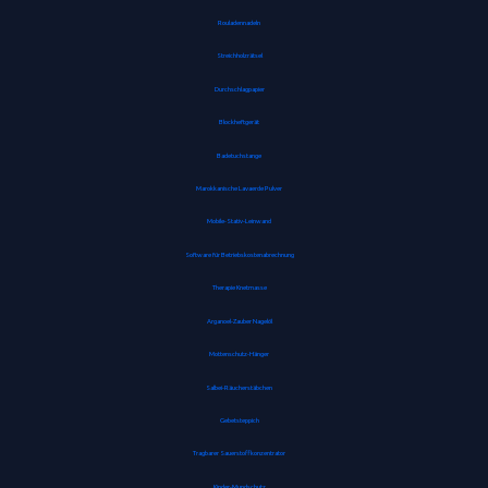
Rouladennadeln
Streichholzrätsel
Durchschlagpapier
Blockheftgerät
Badetuchstange
Marokkanische Lavaerde Pulver
Mobile-Stativ-Leinwand
Software für Betriebskostenabrechnung
Therapie Knetmasse
Arganoel-Zauber Nagelöl
Mottenschutz-Hänger
Salbei-Räucherstäbchen
Gebetsteppich
Tragbarer Sauerstoffkonzentrator
Kinder-Mundschutz