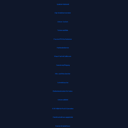
Spätzle-Holzbrett
Clip-Weinthermometer
Unisex Socken
Tortenrandfolie
Passive FM Wurfantenne
Hartbodenbürste
Maus Pad mit Gelkissen
Seenotverpflegung
Mix- und Messbecher
Schminktasche
Batterienotstarter für Autos
Universaldübel
ESR Hülle für iPad 8. Genration
Handmuskelmassagepistole
Damen Wanderhose