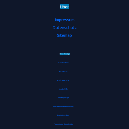
Ü
b
e
r
Impressum
Datenschutz
Sitemap
Neue Beiträge
Pastatrockner
Kochmütze
Pashmina-Schal
Jonglierbälle
Handbügelsäge
Präsentationsfernbedienung
Bento-Lunchbox
Fleischklopfer Doppelseitig