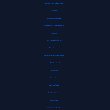
Tagescreme mit Hyaluron Serum
Bio Arganöl
Schulter Massagegerät
Antistatische Paddle Haarbürste
Metallregal
Schraubenausdreher Set
Rätselkalender
Wiederverwendbare Duschhaube
Noba Nitril Handschuhe
Stimmgabel
Tanzmatten
Sauerstoffbrillen
Schokoladenhasen
Abklopfbehälter
WC Garnitur aus Bambus