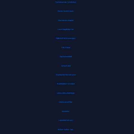
Trockenvorrats-Schüttdose
Herren Stretch Jeans
Steckdosen-Adapter
Laser-Nagelfeilen Set
Hülle für iPad 8. Generation
CNC-Fräser
Gipskartondübel
Jumperkabel
Staubdichte Fahrradmaske
Baumklettern Schaukel
Lederschlüsselanhänger
Unterwasserfilter
Immunkur
Lammfell-Fußsack
Bohrer-Senker-Satz