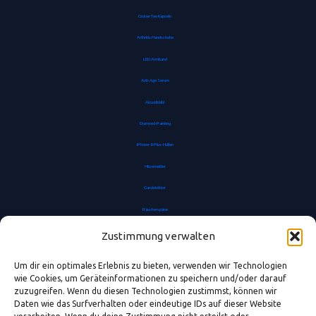
Grüner Tee Kapseln
Arthritis Handschuhe
LED Armband
Anti-Age Serum
Akustikbild
Diamond-Painting
iPhone-8-Plus-Hüllen
Hitzemelder
Gasdetektor
Räucherspäne
Anti-Kalkfilter
Zustimmung verwalten
Zahnfleischpflege Gel
Um dir ein optimales Erlebnis zu bieten, verwenden wir Technologien
LED Echtwachskerze batteriebetrieben
wie Cookies, um Geräteinformationen zu speichern und/oder darauf
zuzugreifen. Wenn du diesen Technologien zustimmst, können wir
Petrollampe
Daten wie das Surfverhalten oder eindeutige IDs auf dieser Website