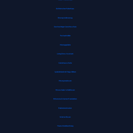
Eichhörnchen Futterhaus
Einweg-Isolieranzug
Durchsichtiger Gesichtsschutz
Tischaufsteller
Montageplatte
Living Dress Assistant
Gästehausschuhe
Spätzlehobel mit Teigschlitten
Hirsespreukissen
Hirseschalen Schlafkissen
Birkenstock Damen Pantoletten
Batterienotstarter
Wärme-Kissen
Haarschneideumhang