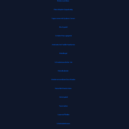
Bento-Lunchbox
Fleischklopfer Doppelseitig
Tagescreme mit Hyaluron Serum
Bio Arganöl
Schulter Massagegerät
Antistatische Paddle Haarbürste
Metallregal
Schraubenausdreher Set
Rätselkalender
Wiederverwendbare Duschhaube
Noba Nitril Handschuhe
Stimmgabel
Tanzmatten
Sauerstoffbrillen
Schokoladenhasen