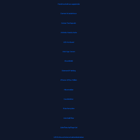
Handmuskelmassagepistole
Damen Wanderhose
Grüner Tee Kapseln
Arthritis Handschuhe
LED Armband
Anti-Age Serum
Akustikbild
Diamond-Painting
iPhone-8-Plus-Hüllen
Hitzemelder
Gasdetektor
Räucherspäne
Anti-Kalkfilter
Zahnfleischpflege Gel
LED Echtwachskerze batteriebetrieben