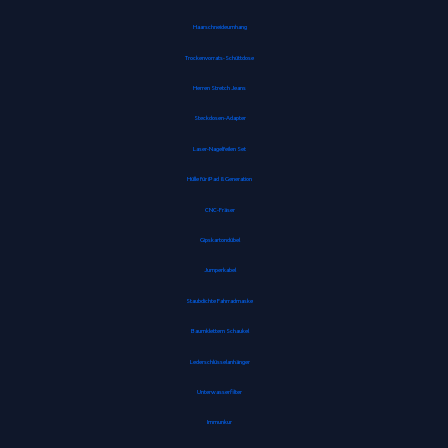
Haarschneideumhang
Trockenvorrats-Schüttdose
Herren Stretch Jeans
Steckdosen-Adapter
Laser-Nagelfeilen Set
Hülle für iPad 8. Generation
CNC-Fräser
Gipskartondübel
Jumperkabel
Staubdichte Fahrradmaske
Baumklettern Schaukel
Lederschlüsselanhänger
Unterwasserfilter
Immunkur