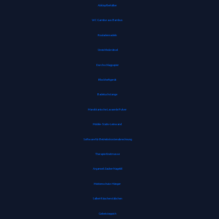
Abklopfbehälter
WC Garnitur aus Bambus
Rouladennadeln
Streichholzrätsel
Durchschlagpapier
Blockheftgerät
Badetuchstange
Marokkanische Lavaerde Pulver
Mobile-Stativ-Leinwand
Software für Betriebskostenabrechnung
Therapie Knetmasse
Arganoel-Zauber Nagelöl
Mottenschutz-Hänger
Salbei-Räucherstäbchen
Gebetsteppich