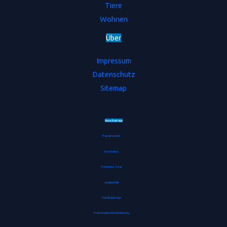
Tiere
Wohnen
Ü
b
e
r
Impressum
Datenschutz
Sitemap
Neue Beiträge
Pastatrockner
Kochmütze
Pashmina-Schal
Jonglierbälle
Handbügelsäge
Präsentationsfernbedienung