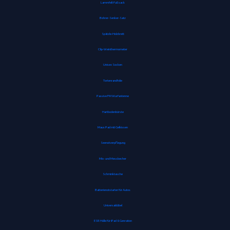
Lammfell-Fußsack
Bohrer-Senker-Satz
Spätzle-Holzbrett
Clip-Weinthermometer
Unisex Socken
Tortenrandfolie
Passive FM Wurfantenne
Hartbodenbürste
Maus Pad mit Gelkissen
Seenotverpflegung
Mix- und Messbecher
Schminktasche
Batterienotstarter für Autos
Universaldübel
ESR Hülle für iPad 8. Genration