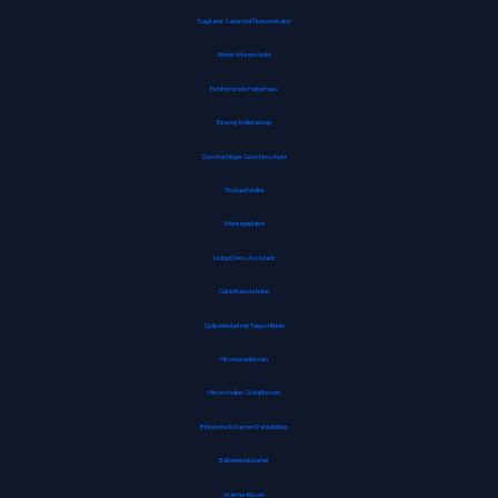
Tragbarer Sauerstoffkonzentrator
Kinder-Mundschutz
Eichhörnchen Futterhaus
Einweg-Isolieranzug
Durchsichtiger Gesichtsschutz
Tischaufsteller
Montageplatte
Living Dress Assistant
Gästehausschuhe
Spätzlehobel mit Teigschlitten
Hirsespreukissen
Hirseschalen Schlafkissen
Birkenstock Damen Pantoletten
Batterienotstarter
Wärme-Kissen