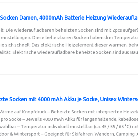
 Socken Damen, 4000mAh Batterie Heizung Wiederauflad
it: Die wiederaufladbaren beheizten Socken sind mit 2pcs aufger
einstellungen: Diese beheizbaren Socken haben drei Temperaturei
 sich schnell: Das elektrische Heizelement dieser warmen, behei
tät: Elektrische wiederaufladbare beheizte Socken sind aus Baumw
izte Socken mit 4000 mAh Akku je Socke, Unisex Winterso
 Wärme auf Knopfdruck – Beheizte Socken mit integrierten Heizel
 pro Socke – Jeweils 4000 mAh Akku für langanhaltende, kabellose
 wählbar – Temperatur individuell einstellbar (ca. 45 / 55 / 65 °C) mit
utdoor & Wintersport – Geeignet für Skifahren, Wandern, Camping, A