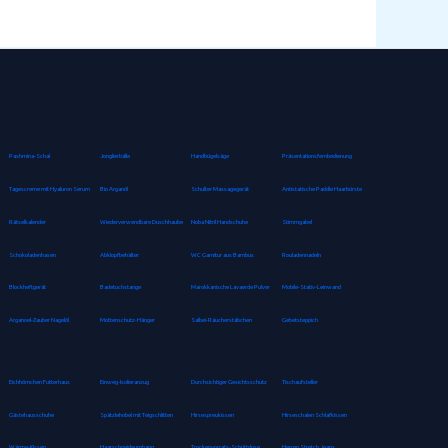
Pashmina-Schal
Jonglierbälle
Handbügelsäge
Präsentationsfernbedienung
Tagescreme mit Hyaluron Serum
Bio Arganöl
Schulter Massagegerät
Antistatische Paddle Haarbürste
Rätselkalender
Wiederverwendbare Duschhaube
Noba Nitril Handschuhe
Stimmgabel
Schokoladenhasen
Abklopfbehälter
WC Garnitur aus Bambus
Rouladennadeln
Blockheftgerät
Badetuchstange
Marokkanische Lavaerde Pulver
Mobile-Stativ-Leinwand
Arganoel-Zauber Nagelöl
Mottenschutz-Hänger
Salbei-Räucherstäbchen
Gebetsteppich
Eichhörnchen Futterhaus
Einweg-Isolieranzug
Durchsichtiger Gesichtsschutz
Tischaufsteller
Gästehausschuhe
Spätzlehobel mit Teigschlitten
Hirsespreukissen
Hirseschalen Schlafkissen
Wärme-Kissen
Haarschneideumhang
Trockenvorrats-Schüttdose
Herren Stretch Jeans