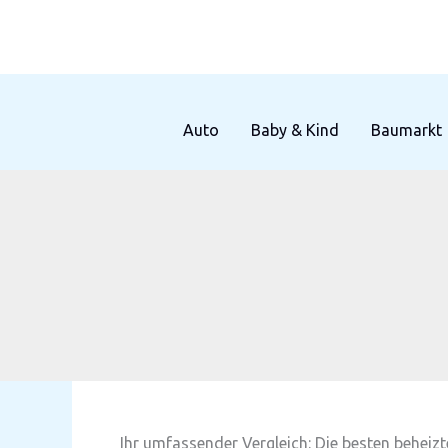
Zum
Inhalt
springen
Auto
Baby & Kind
Baumarkt
Ihr umfassender Vergleich: Die besten beheiz