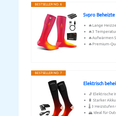
BESTSELLER NO. 6
Svpro Beheizte
🔥Lange Heizze
🔥3 Temperatur
🔥Aufwärmen Sie
🔥Premium-Quali
BESTSELLER NO. 7
Elektrisch behe
🧦 Elektrische
🔋 Starker Akku
🌡️ 3 Heizstufen
🏔️ Ideal für O