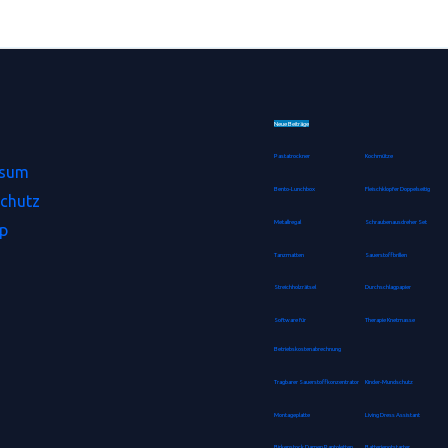
Neue Beiträge
Pastatrockner
Kochmütze
ssum
Bento-Lunchbox
Fleischklopfer Doppelseitig
chutz
Metallregal
Schraubenausdreher Set
p
Tanzmatten
Sauerstoffbrillen
Streichholzrätsel
Durchschlagpapier
Software für
Therapie Knetmasse
Betriebskostenabrechnung
Tragbarer Sauerstoffkonzentrator
Kinder-Mundschutz
Montageplatte
Living Dress Assistant
Birkenstock Damen Pantoletten
Batterienotstarter