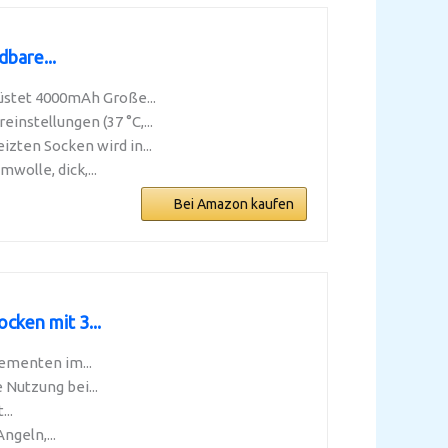
bare...
üstet 4000mAh Große...
nstellungen (37 °C,...
zten Socken wird in...
olle, dick,...
Bei Amazon kaufen
cken mit 3...
ementen im...
 Nutzung bei...
...
ngeln,...